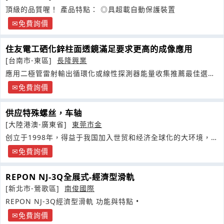
頂級的品質喔！ 產品特點： ◎具超載自動保護裝置
免費詢價
住友電工硒化鋅柱面透鏡滿足要求更高的成像應用
[台南市-東區]
長隆興業
應用二極管雷射輸出循環化或線性探測器能量收集推薦最佳選擇
住友電工硒化鋅柱面透鏡
免費詢價
供应特殊螺丝，车轴
[大陸港澳-廣東省]
東莞市金
创立于1998年，得益于我国加入世贸和经济全球化的大环境，承
蒙社会各界的大力支持
免費詢價
REPON NJ-3Q全展式-經濟型滑軌
[新北市-鶯歌區]
南俊國際
REPON NJ-3Q經濟型滑軌 功能與特點 •
免費詢價