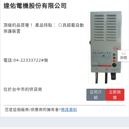
達佑電機股份有限公司
頂級的品質喔！ 產品特點： ◎具超載自動
保護裝置
詢價
電話:04-22333722#無
位於台中市的供貨商
公司介
立即詢
紹
價
您是這個廠商/供應商的擁有者?
修改資料