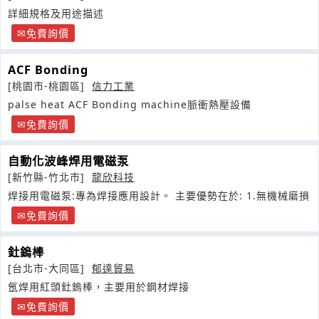
詳細規格及用途描述
免費詢價
ACF Bonding
[桃園市-桃園區]
信力工業
palse heat ACF Bonding machine脈衝熱壓設備
免費詢價
自動化波峰焊用電磁泵
[新竹縣-竹北市]
龍欣科技
焊接用電磁泵:專為焊接應用設計。 主要優勢在於: 1.無機械磨損
免費詢價
釷鎢棒
[台北市-大同區]
郁達貿易
氬焊用紅頭釷鎢棒，主要用於鋼材焊接
免費詢價