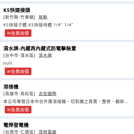
KS快速接頭
[新竹縣-竹東鎮]
辰勳
KS快接子體 KS快接母體 1/4" 1/4"
免費詢價
清水牌-內藏再內藏式防電擊裝置
[台中市-清水區]
清水牌
null
免費詢價
溶接機
[高雄市-鳥松區]
吉宏國際
本公司專營日本中古外匯溶接機、切割機之買賣、整修、翻新等
服務
免費詢價
電焊發電機
[台南市-仁德區]
茂林電器