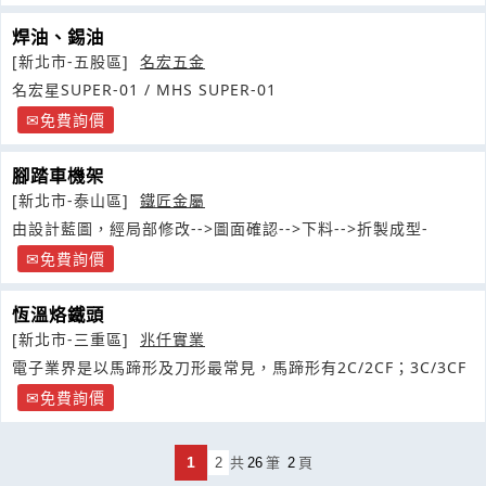
焊油、錫油
[新北市-五股區]
名宏五金
名宏星SUPER-01 / MHS SUPER-01
免費詢價
腳踏車機架
[新北市-泰山區]
鐵匠金屬
由設計藍圖，經局部修改-->圖面確認-->下料-->折製成型-
免費詢價
恆溫烙鐵頭
[新北市-三重區]
兆仟實業
電子業界是以馬蹄形及刀形最常見，馬蹄形有2C/2CF；3C/3CF
免費詢價
1
2
共
26
筆
2
頁