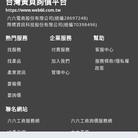
台灣黃頁詢價平台
https://www.web66.com.tw
六六電商股份有限公司(統編28697248)
際標資訊科技股份有限公司(統編70398496)
熱門服務
企業服務
幫助
找服務
付費服務
客服中心
找產品
加入我們
服務條款/隱私權
政策
產業資訊
管理中心
要報價
要詢價
聯名網站
六六工商服務網
六六工商詢價服務網
JB產品網
六六黃頁