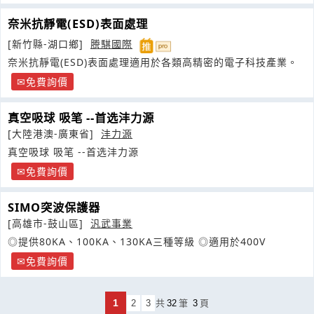
奈米抗靜電(ESD)表面處理
[新竹縣-湖口鄉]
謄騏國際
奈米抗靜電(ESD)表面處理適用於各類高精密的電子科技產業。
免費詢價
真空吸球 吸笔 --首选沣力源
[大陸港澳-廣東省]
沣力源
真空吸球 吸笔 --首选沣力源
免費詢價
SIMO突波保護器
[高雄市-鼓山區]
汎武事業
◎提供80KA、100KA、130KA三種等級 ◎適用於400V
免費詢價
1
2
3
共
32
筆
3
頁