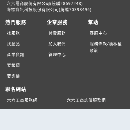
六六電商股份有限公司(統編28697248)
際標資訊科技股份有限公司(統編70398496)
熱門服務
企業服務
幫助
找服務
付費服務
客服中心
找產品
加入我們
服務條款/隱私權
政策
產業資訊
管理中心
要報價
要詢價
聯名網站
六六工商服務網
六六工商詢價服務網
JB產品網
六六黃頁
台灣黃頁｜求報價
B2BKO