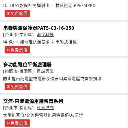
IC TRAY盤設計開模射出。 材質選定:PPE/MPPO
免費詢價
串聯突波保護器PAT5-C3-16-250
[台北市-文山區]
海佺科技
特 色: 1.接地阻抗無要求 2.串聯式接線
免費詢價
多功能電位平衡處理器
[桃園市-桃園區]
泉誠興業
防止屋內配電盤或電器及儀器因異常電壓或雷擊損壞
免費詢價
交流-直流電源用避雷器系列
[台北市-松山區]
永嘉控制
太陽能直流/交流避雷器能用避雷俱UL認證
免費詢價