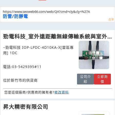
https://www.seoweb66.com/web/QA?cmd=cly&cly=N27A
防雷/防靜電
勁電科技_室外遠距離無線傳輸系統與室外
耐高溫防爆不斷電系統
~勁電科技 IOP-LPDC-4D10KA-X[雷區專
用] 1DC
電話:03-5429395#11
公司介
立即詢
位於新竹市的供貨商
紹
價
您是這個廠商/供應商的擁有者?
修改資料
昇大精密有限公司