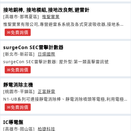
接地銅棒, 接地模組,接地改良劑,避雷針
[高雄市-那瑪夏區]
惟聖實業
惟聖實業有限公司,專營避雷系系統及各式突波吸收器,接地系統
施工
免費詢價
surgeCon SEC雷擊計數器
[新北市-新莊區]
日煬國際
surgeCon SEC雷擊計數器: 屋外型:第一類直擊雷訊號
免費詢價
靜電消除主機
[桃園市-平鎮區]
正富靜電
N1-UB系列可連接靜電消除棒、靜電消除噴頭等電極,利用電極
尖端釋放正負離子
免費詢價
IC導電盤
[高雄市-岡山區]
柏捷科技