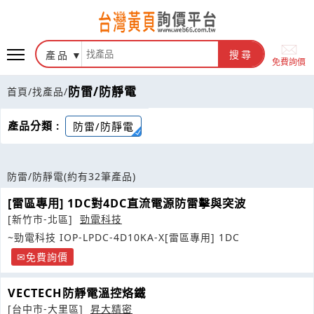
產品
搜尋
免費詢價
防雷/防靜電
首頁
/
找產品
/
產品分類 :
防雷/防靜電
防雷/防靜電
(約有32筆產品)
[雷區專用] 1DC對4DC直流電源防雷擊與突波
[新竹市-北區]
勁電科技
~勁電科技 IOP-LPDC-4D10KA-X[雷區專用] 1DC
免費詢價
VECTECH防靜電溫控烙鐵
[台中市-大里區]
昇大精密