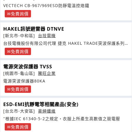
VECTECH CB-967/969ESD防靜電溫控烙鐵
免費詢價
HAKEL訊號避雷器 DTNVE
[新北市-中和區]
台技電機
台技電機股份有限公司代理 捷克 HAKEL TRADE突波保護系列
捷克
免費詢價
電源突波保護器 TVSS
[桃園市-龜山區]
騰旺企業
電源突波保護器80KA
免費詢價
ESD-EMI抗靜電等相關產品(安全)
[台北市-大安區]
豪紳纖維
"根據IEC 61340-5-2之規定，衣服上所產生高數值之競電壓
免費詢價