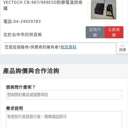
VECTECH CB-967/969ESD防靜電溫控烙
鐵
電話:04-24929783
公司介
立即詢
位於台中市的供貨商
紹
價
您是這個廠商/供應商的擁有者?
修改資料
詢價
產品詢價與合作洽詢
想詢問什麼呢？
需求說明