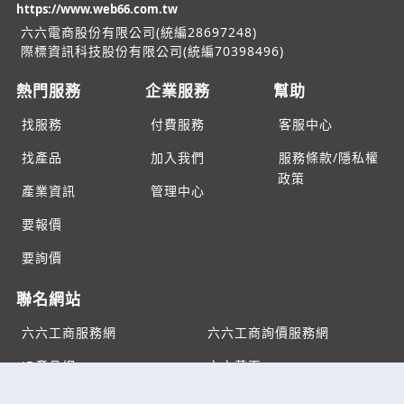
https://www.web66.com.tw
六六電商股份有限公司(統編28697248)
際標資訊科技股份有限公司(統編70398496)
熱門服務
企業服務
幫助
找服務
付費服務
客服中心
找產品
加入我們
服務條款/隱私權
政策
產業資訊
管理中心
要報價
要詢價
聯名網站
六六工商服務網
六六工商詢價服務網
JB產品網
六六黃頁
台灣黃頁｜求報價
B2BKO