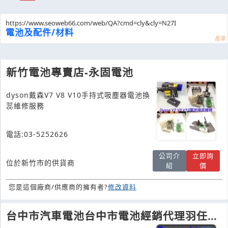
https://www.seoweb66.com/web/QA?cmd=cly&cly=N27I
電池及配件/材料
新竹電池專賣店-永固電池
dyson戴森V7 V8 V10手持式吸塵器電池換
蕊維修服務
電話:03-5252626
公司介
立即詢
位於新竹市的供貨商
紹
價
您是這個廠商/供應商的擁有者?
修改資料
台中市汽車電池台中市電池經銷代理羽任電