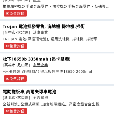
推薦精密機器手臂金屬零件，觸控機器手指金屬零件，特殊導電
指頭金屬件
免費詢價
Trojan 電池批發零售, 洗地機 掃地機.掃街
[台中市-大雅區]
鴻康事業
TROJAN 電池(深循環電池), 適用洗地機. 掃地機. 掃街車
免費詢價
松下18650b 3350mah (吊卡雙顆)
[高雄市-鳳山區]
永茂企業
~吊卡包裝 取得BSMI 得以販售三洋18650 2600mah
免費詢價
電動拖板車,高爾夫球車電池
[新北市-林口區]
全吉電池
全新引進,,全鑄式極板,,加套玻璃纖維,,,高密度鉛合金生板,
免費詢價