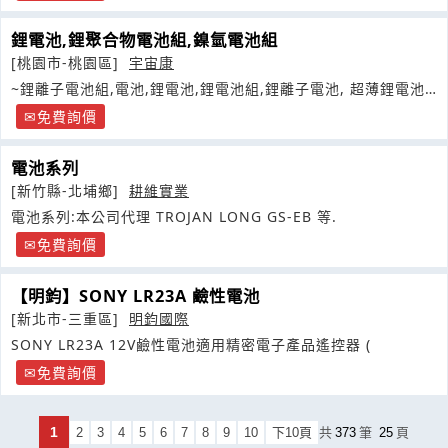
鋰電池,鋰聚合物電池組,鎳氫電池組
[桃園市-桃園區]
宇宙康
~鋰離子電池組,電池,鋰電池,鋰電池組,鋰離子電池, 超薄鋰電池
組
免費詢價
電池系列
[新竹縣-北埔鄉]
耕維實業
電池系列:本公司代理 TROJAN LONG GS-EB 等.
免費詢價
【明鈞】SONY LR23A 鹼性電池
[新北市-三重區]
明鈞國際
SONY LR23A 12V鹼性電池適用精密電子產品遙控器 (
免費詢價
1
2
3
4
5
6
7
8
9
10
下10頁
共
373
筆
25
頁