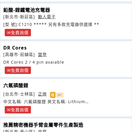
鉛酸-鋰鐵電池充電器
[新北市-新莊區]
勵人電子
[型 號]:C1210 ***** 另有多款充電器供選擇 **
免費詢價
DR Cores
[高雄市-前鎮區]
盟登
DR Cores 2 / 4 pin avaiable
免費詢價
六氟磷酸鋰
[台北市-士林區]
正煌
中文名稱: 六氟磷酸鋰 英文名稱: Lithium
Hexafluorophosphate
免費詢價
推薦精密機器手臂金屬零件生產製造
[新北市-泰山區]
忠原