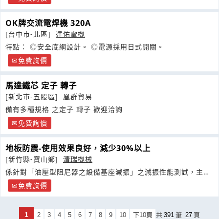
OK牌交流電焊機 320A
[台中市-北區]
達佑電機
特點： ◎安全底網設計。 ◎電源採用日式開關。
免費詢價
馬達鐵芯 定子 轉子
[新北市-五股區]
凰群貿易
備有多種規格 之定子 轉子 歡迎洽詢
免費詢價
地板防震-使用效果良好，減少30%以上
[新竹縣-寶山鄉]
清瑞機械
係針對「油壓型阻尼器之設備基座減振」之減振性能測試，主要
針對模擬振動之設備基座進行油壓型阻尼器安裝
免費詢價
1
2
3
4
5
6
7
8
9
10
下10頁
共
391
筆
27
頁