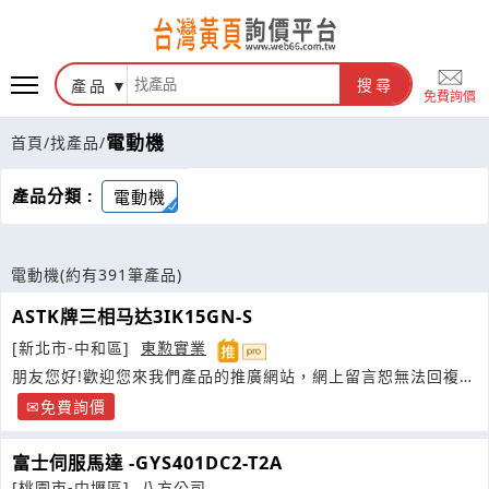
產品
搜尋
免費詢價
電動機
首頁
/
找產品
/
產品分類 :
電動機
電動機
(約有391筆產品)
ASTK牌三相马达3IK15GN-S
[新北市-中和區]
東懃實業
朋友您好!歡迎您來我們產品的推廣網站，網上留言恕無法回複
您，如有需求請您按照以下方式聯繫聯絡我們
免費詢價
富士伺服馬達 -GYS401DC2-T2A
[桃園市-中壢區]
八方公司