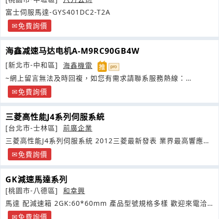
富士伺服馬達-GYS401DC2-T2A
免費詢價
海鑫减速马达电机A-M9RC90GB4W
[新北市-中和區]
海鑫機電
~網上留言無法及時回複，如您有需求請聯系服務熱線：
0910011239
免費詢價
三菱高性能J4系列伺服系統
[台北市-士林區]
前廣企業
三菱高性能J4系列伺服系統 2012三菱最新發表 業界最高響應速
度
免費詢價
GK減速馬達系列
[桃園市-八德區]
和幸興
馬達 配減速箱 2GK:60*60mm 產品型號規格多樣 歡迎來電洽
詢客方最適用需馬達
免費詢價