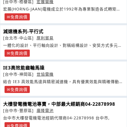
[台中市-梧棲區]
宏展電機
宏展(HORNG-JAAN)電機成立於1992年為專業製造各式轉矩馬
達及各項客製化的馬達產品
免費詢價
減速機系列-平行式
[台北市-中山區]
厚利貿易
一體化的設計、平行軸向設計、對稱結構設計、安奘方式多元
化、螺絲頭可鎖入殼體內
免費詢價
IE3高效能齒輪馬達
[台中市-神岡區]
世協電機
結合 IE3 高效能馬達與精密減速機，具有優異效能與精確傳動的
可靠性
免費詢價
大樓發電機電池專賣，中部最大經銷商04-22878998
[台中市-豐原區]
廣隆電池
台中市大樓發電機電池經銷代理商04-22878998 台中市,
免費詢價