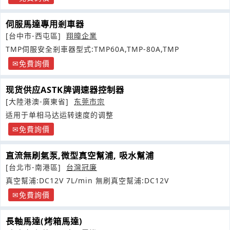
伺服馬達專用剎車器
[台中市-西屯區]
翔暐企業
TMP伺服安全剎車器型式:TMP60A,TMP-80A,TMP
免費詢價
现货供应ASTK牌调速器控制器
[大陸港澳-廣東省]
东莞市宗
适用于单相马达运转速度的调整
免費詢價
直流無刷氣泵,微型真空幫浦, 吸水幫浦
[台北市-南港區]
台灣冠廉
真空幫浦:DC12V 7L/min 無刷真空幫浦:DC12V
免費詢價
長軸馬達(烤箱馬達)