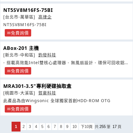
NT5SV8M16FS-75BI
[台北市-萬華區]
高律企
NT5SV8M16FS-75BI
免費詢價
ABox-201 主機
[新北市-中和區]
鈞發科技
- 搭載高效能Intel雙核心處理器 - 無風扇設計 - 環保可回收鋁合
金外型
免費詢價
MRA301-3.5"專利硬碟抽取盒
[桃園市-大溪區]
賀豪科技
此產品為由Wingsonic 全球獨家首創HDD-ROM OTG
免費詢價
1
2
3
4
5
6
7
8
9
10
下10頁
共
255
筆
17
頁