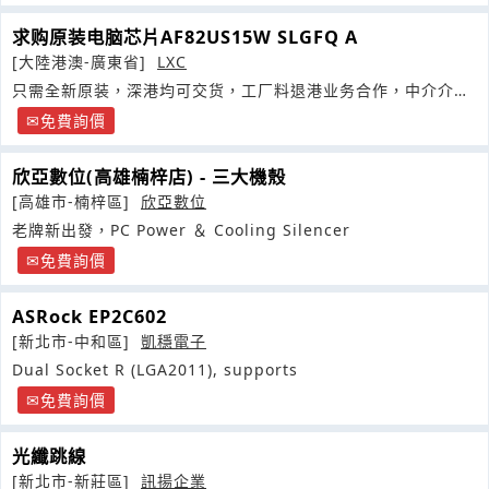
求购原装电脑芯片AF82US15W SLGFQ A
[大陸港澳-廣東省]
LXC
只需全新原装，深港均可交货，工厂料退港业务合作，中介介绍
重酬谢
免費詢價
欣亞數位(高雄楠梓店) - 三大機殼
[高雄市-楠梓區]
欣亞數位
老牌新出發，PC Power ＆ Cooling Silencer
免費詢價
ASRock EP2C602
[新北市-中和區]
凱穩電子
Dual Socket R (LGA2011), supports
免費詢價
光纖跳線
[新北市-新莊區]
訊揚企業