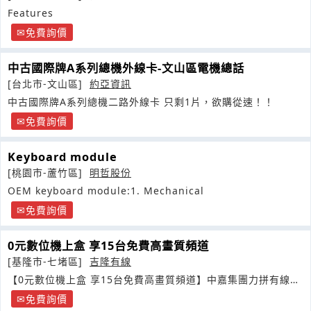
Features
免費詢價
中古國際牌A系列總機外線卡-文山區電機總話
[台北市-文山區]
約亞資訊
中古國際牌A系列總機二路外線卡 只剩1片，欲購從速！！
免費詢價
Keyboard module
[桃園市-蘆竹區]
明哲股份
OEM keyboard module:1. Mechanical
免費詢價
0元數位機上盒 享15台免費高畫質頻道
[基隆市-七堵區]
吉隆有線
【0元數位機上盒 享15台免費高畫質頻道】中嘉集團力拼有線電
視全面數位化
免費詢價