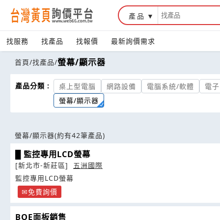
產品
找服務
找產品
找報價
最新詢價需求
螢幕/顯示器
首頁
/
找產品
/
產品分類 :
桌上型電腦
網路設備
電腦系統/軟體
電子
螢幕/顯示器
螢幕/顯示器
(約有42筆產品)
█ 監控專用LCD螢幕
[新北市-新莊區]
五洲國際
監控專用LCD螢幕
免費詢價
BOE面板銷售