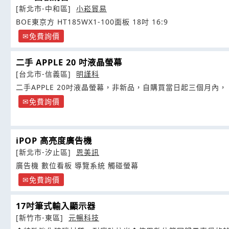
[新北市-中和區]
小崧貿易
BOE東京方 HT185WX1-100面板 18吋 16:9
免費詢價
二手 APPLE 20 吋液晶螢幕
[台北市-信義區]
明謹科
二手APPLE 20吋液晶螢幕，非新品，自購買當日起三個月內，
免費詢價
iPOP 高亮度廣告機
[新北市-汐止區]
恩美訊
廣告機 數位看板 導覽系統 觸碰螢幕
免費詢價
17吋筆式輸入顯示器
[新竹市-東區]
元暢科技