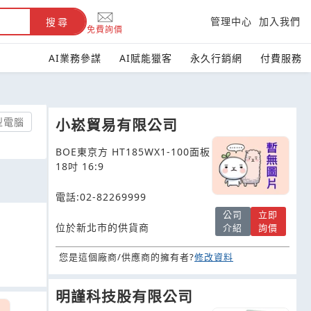
管理中心
加入我們
搜尋
免費詢價
AI業務參謀
AI賦能獵客
永久行銷網
付費服務
型電腦
小崧貿易有限公司
BOE東京方 HT185WX1-100面板
18吋 16:9
電話:02-82269999
公司
立即
位於新北市的供貨商
介紹
詢價
您是這個廠商/供應商的擁有者?
修改資料
明謹科技股有限公司