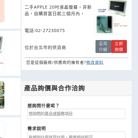
二手APPLE 20吋液晶螢幕，非新
品，自購買當日起三個月內，
電話:02-27230075
公司
立即
位於台北市的供貨商
介紹
詢價
您是這個廠商/供應商的擁有者?
修改資料
產品詢價與合作洽詢
想詢問什麼呢？
需求說明