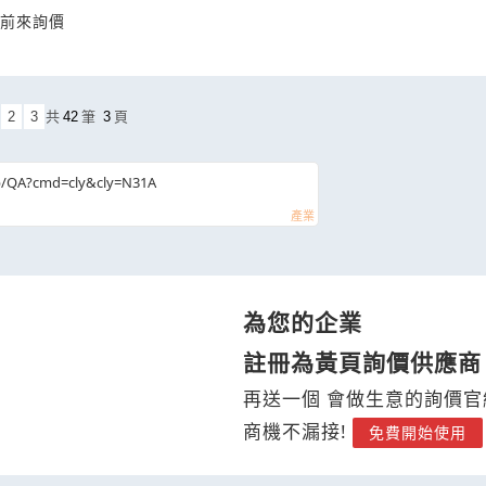
司前來詢價
2
3
共
42
筆
3
頁
b/QA?cmd=cly&cly=N31A
為您的企業
註冊為黃頁詢價供應商
再送一個 會做生意的詢價官
商機不漏接!
免費開始使用