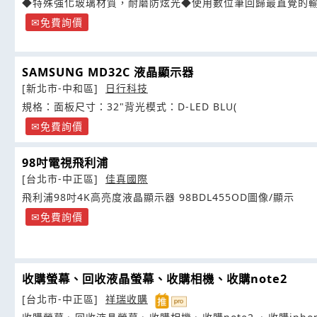
◆特殊強化玻璃材質，耐磨防炫光◆使用數位筆回歸最直覺的
免費詢價
SAMSUNG MD32C 液晶顯示器
[新北市-中和區]
日行科技
規格：面板尺寸：32"背光模式：D-LED BLU(
免費詢價
98吋電視飛利浦
[台北市-中正區]
佳真國際
飛利浦98吋4K高亮度液晶顯示器 98BDL455OD圖像/顯示
免費詢價
收購螢幕、回收液晶螢幕、收購相機、收購note2
[台北市-中正區]
祥瑞收購