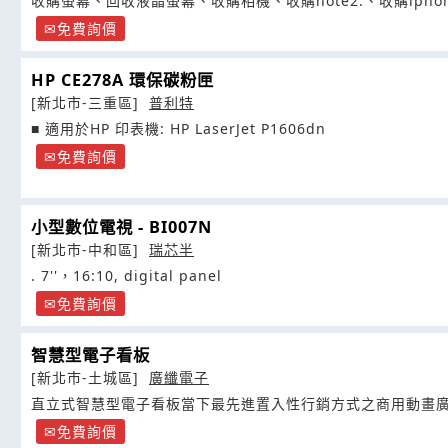
收購螢幕、回收液晶螢幕、收購相機、收購note2.、收購iphon
免費詢價
HP CE278A 環保碳粉匣
[新北市-三重區]
普利特
■ 適用於HP 印表機: HP LaserJet P1606dn
免費詢價
小型數位電視 - BI007N
[新北市-中和區]
瑞芯半
. 7''，16:10, digital panel
免費詢價
智慧型電子看板
[新北市-土城區]
廣纖電子
直立式智慧型電子看板當下最先進置入性行銷方式之商用動畫
免費詢價