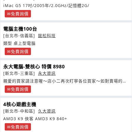
iMac G5 17吋/2005年/2.0GHz/記憶體2G/
免費詢價
電腦主機100台
[台北市-信義區]
鋐松科技
類型 桌上型電腦
免費詢價
永大電腦-雙核心 特價 8980
[新北市-三重區]
永大資訊
親愛的買家請注意喔～店小二再次盯寧各位買家～如對賣場的商
品有任何疑問請在
免費詢價
4核心遊戲主機
[新北市-中和區]
久大資訊
AMD3 K9 俠客 AMD3 K9 840+
免費詢價