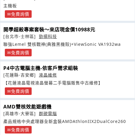
主機板
免費詢價
開學超殺專案套裝～來店現金價10988元
[台北市-士林區]
勁揚科技
聯強Lemel 雙核戰神(典雅黑機殼)+ViewSonic VA1932wa
免費詢價
P4中古電腦主機-依客戶需求組裝
[花蓮縣-吉安鄉]
液晶維修
【花蓮液晶電視液晶螢幕二手電腦販售中古維修】
免費詢價
AMD雙核效能遊戲機
[高雄市-大寮區]
群硯電腦
產品規格中央處理器全新盒裝AMDAthlonIIX2DualCore260
免費詢價