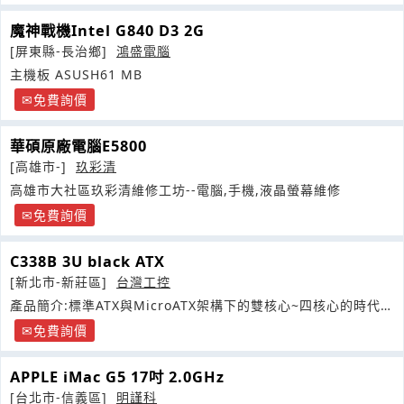
魔神戰機Intel G840 D3 2G
[屏東縣-長治鄉]
鴻盛電腦
主機板 ASUSH61 MB
免費詢價
華碩原廠電腦E5800
[高雄市-]
玖彩清
高雄市大社區玖彩清維修工坊--電腦,手機,液晶螢幕維修
免費詢價
C338B 3U black ATX
[新北市-新莊區]
台灣工控
產品簡介:標準ATX與MicroATX架構下的雙核心~四核心的時代已
然來臨
免費詢價
APPLE iMac G5 17吋 2.0GHz
[台北市-信義區]
明謹科