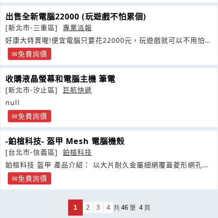
出售全新電腦22000 (玩遊戲不怕累個)
[新北市-三重區]
專業派報
好康大特賣喔!便宜電腦只要花22000元，玩遊戲就可以不用怕累
個
免費詢價
收購液晶螢幕和電腦主機 筆電
[新北市-汐止區]
巨航快遞
null
免費詢價
-鉑楦科技- 盔甲 Mesh 電腦機殼
[台北市-信義區]
鉑楦科技
鉑楦科技 盔甲 產品介紹： 以大片耐久金屬細網覆蓋菱形網孔為
特色的盔甲
免費詢價
1
2
3
4
共
46
筆
4
頁