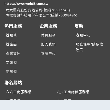
https://www.web66.com.tw
六六電商股份有限公司(統編28697248)
際標資訊科技股份有限公司(統編70398496)
熱門服務
企業服務
幫助
找服務
付費服務
客服中心
找產品
加入我們
服務條款/隱私權
政策
產業資訊
管理中心
要報價
要詢價
聯名網站
六六工商服務網
六六工商詢價服務網
JB產品網
六六黃頁
台灣黃頁｜求報價
B2BKO