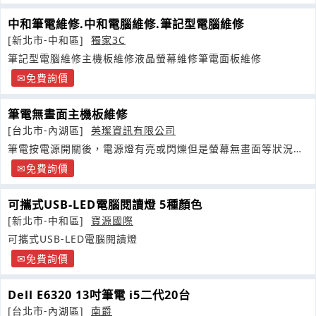
中和筆電維修.中和電腦維修.筆記型電腦維修
[新北市-中和區]
獨家3C
筆記型電腦維修主機板維修液晶螢幕維修筆電面板維修
免費詢價
筆電無畫面主機板維修
[台北市-內湖區]
英璨資訊有限公司
筆電按電源開關後，電源燈有亮或閃爍但是螢幕無畫面等狀況，
導致筆電無法開機使用
免費詢價
可攜式USB-LED電腦閱讀燈 5種顏色
[新北市-中和區]
寶源國際
可攜式USB-LED電腦閱讀燈
免費詢價
Dell E6320 13吋筆電 i5二代20台
[台北市-內湖區]
南爵