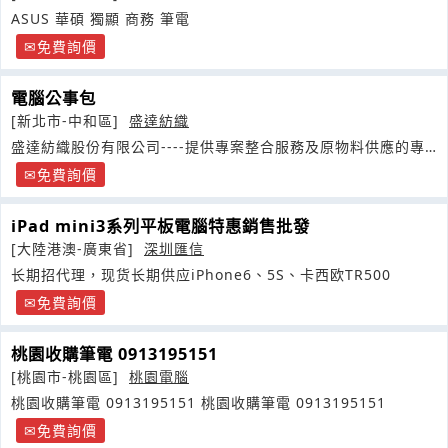
ASUS 華碩 獨顯 商務 筆電
免費詢價
電腦公事包
[新北市-中和區]
盛達紡織
盛達紡織股份有限公司----提供專案整合服務及原物料供應的專
家致力於提供給客戶完整的專案整合行銷服務
免費詢價
iPad mini3系列平板電腦特惠銷售批發
[大陸港澳-廣東省]
深圳匯信
长期招代理，现货长期供应iPhone6、5S、卡西欧TR500
免費詢價
桃園收購筆電 0913195151
[桃園市-桃園區]
桃園電腦
桃園收購筆電 0913195151 桃園收購筆電 0913195151
免費詢價