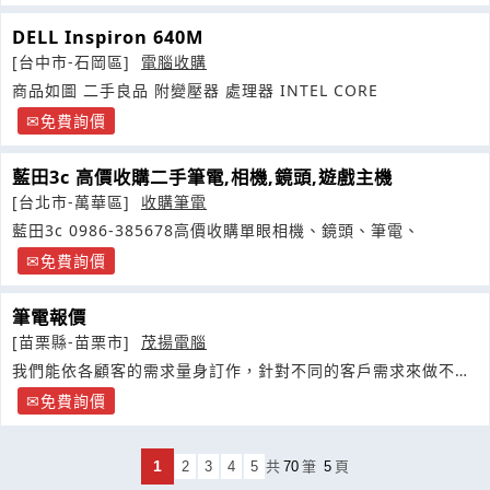
DELL Inspiron 640M
[台中市-石岡區]
電腦收購
商品如圖 二手良品 附變壓器 處理器 INTEL CORE
免費詢價
藍田3c 高價收購二手筆電,相機,鏡頭,遊戲主機
[台北市-萬華區]
收購筆電
藍田3c 0986-385678高價收購單眼相機、鏡頭、筆電、
免費詢價
筆電報價
[苗栗縣-苗栗市]
茂揚電腦
我們能依各顧客的需求量身訂作，針對不同的客戶需求來做不同
滿足的服務
免費詢價
1
2
3
4
5
共
70
筆
5
頁