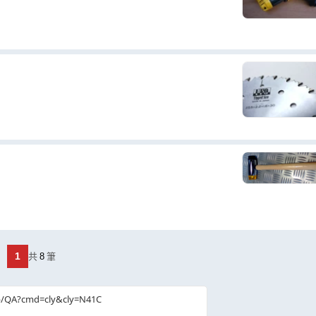
1
共
8
筆
b/QA?cmd=cly&cly=N41C