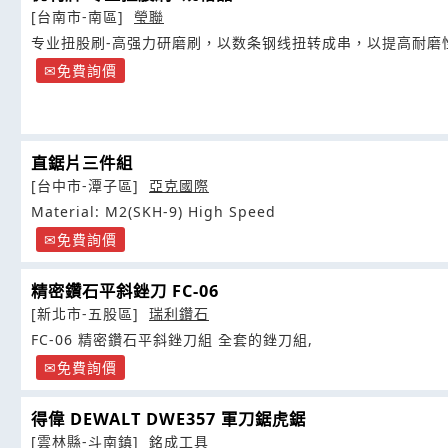
[台南市-南區]
瑩聯
专业扭股刷-高强力研磨刷，以数条钢线扭转成串，以提高耐磨
免費詢價
直鋸片三件組
[台中市-潭子區]
亞克國際
Material: M2(SKH-9) High Speed
免費詢價
精密鑽石平斜銼刀 FC-06
[新北市-五股區]
瑞利鑽石
FC-06 精密鑽石平斜銼刀組 全套的銼刀組,
免費詢價
得偉 DEWALT DWE357 軍刀鋸虎鋸
[雲林縣-斗南鎮]
銘成工具