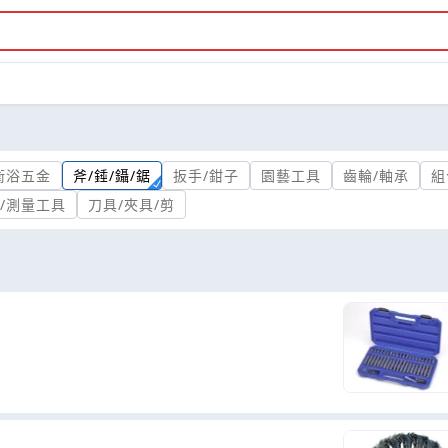
衛浴五金
斧/錘/鑷/鋸
扳手/鉗子
園藝工具
齒輪/軸承
組
/測量工具
刀具/夾具/剪