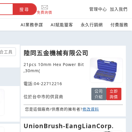
管理中心
加入我們
搜尋
免費詢價
AI業務參謀
AI賦能獵客
永久行銷網
付費服務
合工具
陸同五金機械有限公司
21pcs 10mm Hex Power Bit
,30mm(
電話:04-22712216
公司
立即
位於台中市的供貨商
介紹
詢價
您是這個廠商/供應商的擁有者?
修改資料
UnionBrush-EangLianCorp.