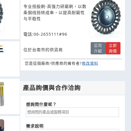
专业扭股刷-高强力研磨刷，以数
条钢线扭转成串，以提高耐磨性
与平稳性
電話:06-2655111#96
公司
立即
位於台南市的供貨商
介紹
詢價
您是這個廠商/供應商的擁有者?
修改資料
產品詢價與合作洽詢
想詢問什麼呢？
需求說明