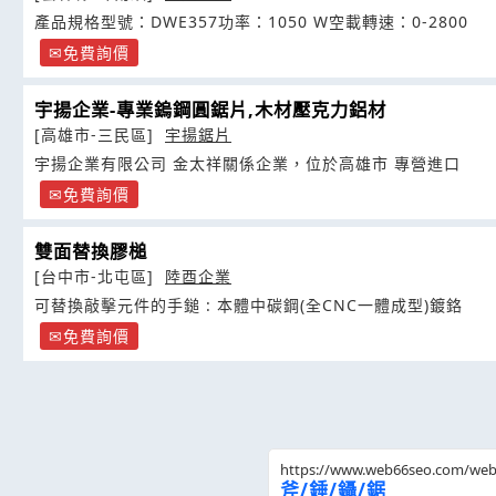
產品規格型號：DWE357功率：1050 W空載轉速：0-2800
免費詢價
宇揚企業-專業鎢鋼圓鋸片,木材壓克力鋁材
[高雄市-三民區]
宇揚鋸片
宇揚企業有限公司 金太祥關係企業，位於高雄市 專營進口
免費詢價
雙面替換膠槌
[台中市-北屯區]
陸酉企業
可替換敲擊元件的手鎚 : 本體中碳鋼(全CNC一體成型)鍍鉻
免費詢價
https://www.web66seo.com/we
斧/錘/鑷/鋸