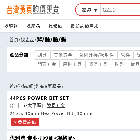
產品
找服務
找產品
找報價
最新詢價需求
斧/錘/鑷/鋸
首頁
/
找產品
/
產品分類 :
刷具
其他五金
緊固連接/密封件
管件
門窗五金
磨拋工具
噴塗工具
鎖具
量具
斧/錘/鑷/鋸
(約有8筆產品)
44PCS POWER BIT SET
[台中市-太平區]
陸同五金
21pcs 10mm Hex Power Bit ,30mm(
免費詢價
优利牌 专业扭股刷<规格品>