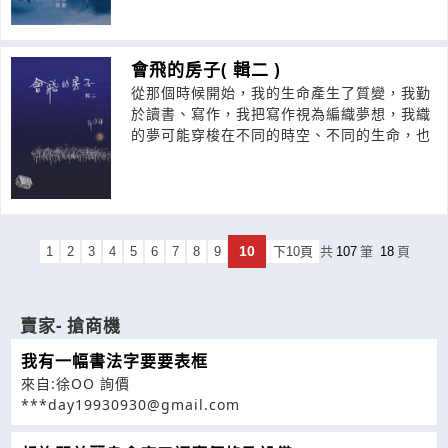
會飛的房子( 輯二 )
從那個時候開始，我的生命產生了質變，我勤
於讀書、寫作，我把寫作視為編織夢想，我織
的夢可能穿梭在不同的時空、不同的生命，也
10
1
2
3
4
5
6
7
8
9
下10頁
共
107
筆
18
頁
賣家- 搶商機
我有一幅書法字要要表框
來自:徐OO 詢價
***day19930930@gmail.com