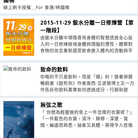
國楠
線上刷卡授權＿For 香港/林國楠
2015-11-29 飯水分離一日修煉營【第
一階段】
由飯水分離中領悟善待身體的智慧透過全心投
入的一日修煉檢視身體與頭腦的慣性，體察對
食物的信念重新感受飲食進入體內的流動與平
致命的飲料
你喝的不只是飲料，而是「癮」料！營養保健
暢銷書《甜死你》作者南西‧艾波頓博士又一力
作告訴你飲料產業如何透過成分、行銷和遊
無弦之歌
「 你想為輕靈婉約穿上一件怎樣的衣裳呢？」
「一件藍色的衣裳，清冷、靜穆、深邃、寬
闊，幽遠而熟悉，抽象又具體，美得令人悲傷