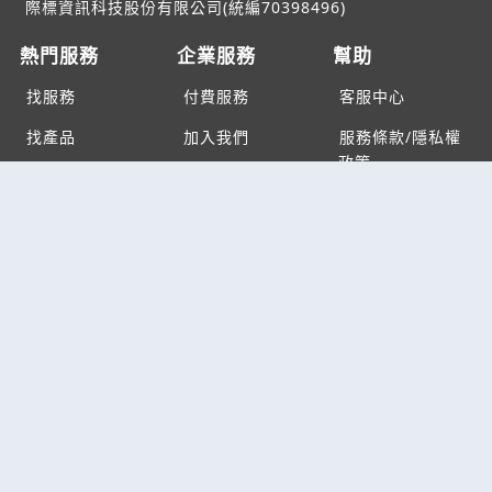
際標資訊科技股份有限公司(統編70398496)
熱門服務
企業服務
幫助
找服務
付費服務
客服中心
找產品
加入我們
服務條款/隱私權
政策
產業資訊
管理中心
要報價
要詢價
聯名網站
六六工商服務網
六六工商詢價服務網
JB產品網
六六黃頁
台灣黃頁｜求報價
B2BKO
BNI夥伴引薦網