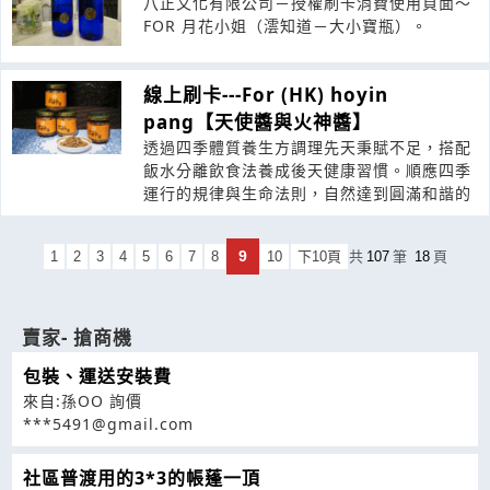
八正文化有限公司－授權刷卡消費使用頁面～
FOR 月花小姐（澐知道－大小寶瓶）。
線上刷卡---For (HK) hoyin
pang【天使醬與火神醬】
透過四季體質養生方調理先天秉賦不足，搭配
飯水分離飲食法養成後天健康習慣。順應四季
運行的規律與生命法則，自然達到圓滿和諧的
9
1
2
3
4
5
6
7
8
10
下10頁
共
107
筆
18
頁
賣家- 搶商機
包裝、運送安裝費
來自:孫OO 詢價
***5491@gmail.com
社區普渡用的3*3的帳蓬一頂