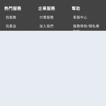
熱門服務
企業服務
幫助
找服務
付費服務
客服中心
找產品
加入我們
服務條款/隱私權
政策
產業資訊
管理中心
要報價
要詢價
聯名網站
六六工商服務網
六六工商詢價服務網
JB產品網
六六黃頁
台灣黃頁｜求報價
B2BKO
BNI夥伴引薦網