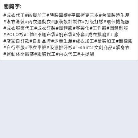
關鍵字:
#成衣代工
#紡織加工
#時裝車縫
#平車拷克三本
#台灣製造生產
#泳衣泳裝
#內衣運動衣
#服裝設計製作
#打版打樣
#環保機能服
#成衣服飾代工
#成衣訂製
#團體服
#客製化
#工作服
#團體制服
#POLO衫
#T恤
#不織布袋
#帆布袋
#外套
#成衣批發
#工廠
#店家自訂款
#自創品牌
#少量生產
#成衣加工
#童裝加工
#韻律服
#自行車服
#車衣車褲
#吸濕排汗衫
#T-shirt
#文創商品
#緊身衣
#運動休閒服裝
#服裝代工
#內衣代工
#手提袋