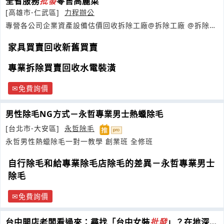
全省服務
批發
零售高麗菜
[高雄市-仁武區]
力程辦公
專營各公司企業資產設備估價回收拆除工廠@拆除工廠 @拆除廠
房@
家具買賣回收新舊買賣
專業拆除買賣回收水電裝潢
免費詢價
男性除毛NG方式－永哲專業男士熱蠟除毛
[台北市-大安區]
永哲除毛
永哲男性熱蠟除毛一對一教學 創業班 全修班
自行除毛和給專業除毛店除毛的差異－永哲專業男士
除毛
免費詢價
台中開店老闆看過來：尋找「台中女裝
批發
」？在地深耕