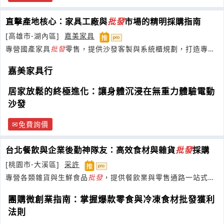
直擊產地核心：家具工廠與
批發
市場的精明採購指南
[高雄市-湖內區]
嘉美家具
專營國產家具
批發
零售，提供沙發客製與系統櫃規劃，打造專屬
居家空間。
嘉美家具行
居家放鬆的終極進化：讓身體沉浸在無重力體驗電動
沙發
免費詢價
台北餐飲與企業後勤神隊友：高效食材與雜貨
批發
採購
[桃園市-大溪區]
采許
專營各類雜貨與生鮮食品
批發
，提供餐飲業與零售通路一站式穩
定供貨服務。
團購微創業指南：掌握爆款零食與冷凍食材批發獲利
法則