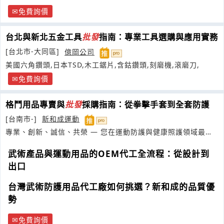
免費詢價
台北與新北五金工具
批發
指南：專業工具選購與應用實務
[台北市-大同區]
億岡公司
美國六角鑽頭,日本TSD,木工鋸片,含鈷鑽頭,刻磨機,滾磨刀,
免費詢價
格鬥用品專賣與
批發
採購指南：從拳擊手套到全套防護
[台南市-]
新和成運動
專業、創新、誠信、共榮 — 您在運動防護與健康照護領域最信
賴的製造夥伴
武術產品與運動用品的OEM代工全流程：從設計到
出口
台灣武術防護用品代工廠如何挑選？新和成的品質優
勢
免費詢價