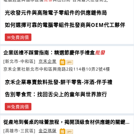
光收發元件與高階電子零組件的供應鏈佈局
如何選擇可靠的電腦零組件批發商與OEM代工夥伴
免費詢價
企業送禮不踩雷指南：精選節慶伴手禮盒
批發
[新北市-中和區]
京禾企業
京禾企業社新北市中和區興南路2段114巷10弄2號4樓
京禾企業專賣飲料批發-餅干零售-洋酒-伴手禮
告別零食荒：找回舌尖上的童年與世界旅行
免費詢價
從產地到餐桌的味蕾旅程，揭開頂級食材供應鏈的關鍵秘
密
[高雄市-三民區]
金亞瑪薩