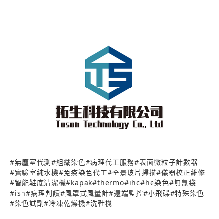
室也提供與專業人員技術、實驗諮詢服務，由專業的
病理獸醫師協助實驗人員在實驗設計、規劃、建議的
過程中遇到的各種問題。 拓生快篩試劑客製化委託服
務上市，我們在業界擁有十數年快篩試劑開發經驗，
對於抗體的使用、奈米粒子結合到材料的選擇都能幫
助您開發快篩試劑，並且完成商品化生產，我們的團
隊提供從服務討論 ⇒產品設計⇒素材提供⇒條件選定
⇒完成定稿 ⇒製造生產全程包辦，盡心為客戶提供優
質的產品委託製造服務!
#
無塵室代測
#
組織染色
#
病理代工服務
#
表面微粒子計數器
#
實驗室純水機
#
免疫染色代工
#
全景玻片掃描
#
儀器校正維修
#
智能鞋底清潔機
#
kapak
#
thermo
#
ihc
#
he染色
#
無氯袋
#
ish
#
病理判讀
#
風罩式風量計
#
遠端監控
#
小飛碟
#
特殊染色
#
染色試劑
#
冷凍乾燥機
#
洗鞋機