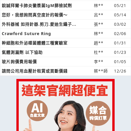
銳誠拜爾卡肺炎黴漿菌IgM篩檢試劑
林**
05/21
您好，我想詢問真空度計的報價～
呂**
05/14
外科器械 如持針器.剪刀.愛迪生鑷子...
張**
03/02
Crawford Suture Ring
林**
02/06
幹細胞和外泌噬菌體體三種實驗室
趙**
01/31
氣體測漏劑 以下協助
杜**
01/23
玻片詢價費用報價
李**
01/05
請問公司用血壓計租賃或買斷價錢
蔡**師
12/26