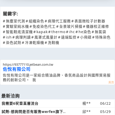
關鍵字:
#
無塵室代測
#
組織染色
#
病理代工服務
#
表面微粒子計數器
#
實驗室純水機
#
免疫染色代工
#
全景玻片掃描
#
儀器校正維修
#
智能鞋底清潔機
#
kapak
#
thermo
#
ihc
#
he染色
#
無氯袋
#
ish
#
病理判讀
#
風罩式風量計
#
遠端監控
#
小飛碟
#
特殊染色
#
染色試劑
#
冷凍乾燥機
#
洗鞋機
https://93777110.jetbean.com.tw
佐悅有限公司
佐悅有限公司是一家結合精油品牌、香氛商品設計與國際貿易服
務的創新公司。 我
最新洽詢
我需要6呎垂直層流台
楊**
06/22
試劑-想詢問是否有販售werfen旗下..
邱**
05/29