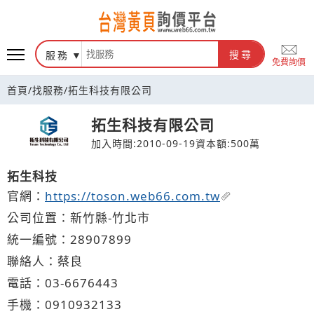
台灣黃頁詢價平台
服務
搜尋
免費詢價
首頁
/
找服務
/
拓生科技有限公司
拓生科技有限公司
加入時間:2010-09-19
資本額:500萬
拓生科技
官網：
https://toson.web66.com.tw
公司位置：新竹縣-竹北市
統一編號：28907899
聯絡人：蔡良
電話：
03-6
6
7
6
443
手機：
0910
9
3
2
133