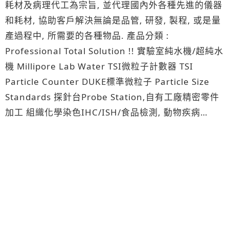
耗材及病理代工為宗旨, 並代理國內外各種先進的儀器
和耗材, 協助客戶解決無論是品管, 研發, 製程, 或是量
產過程中, 所需要的各種物品. 產品分類 :
Professional Total Solution !! 實驗室純水機/超純水
機 Millipore Lab Water TSI微粒子計數器 TSI
Particle Counter DUKE標準微粒子 Particle Size
Standards 探針台Probe Station,自有工廠精密零件
加工 組織化學染色IHC/ISH/食品檢測, 動物疾病
ELISA試劑/抗體 Ampac/KAPAK ICP無氯袋 實驗室各
類理化儀器、玻璃器皿及金屬器皿耗材. 針筒過濾器
(小飛碟)/濾膜Syringe Filter拓生生技團隊為了協助實
驗者的研究，成立了具備專業水準的病理核心診斷實
驗室，不僅擁有一流機器設備和高品質的抗體、染色
試劑及相關耗材，還有經驗相當豐富的碩博士技術團
隊，提供高水準的免疫染色代工服務。另外拓生實驗