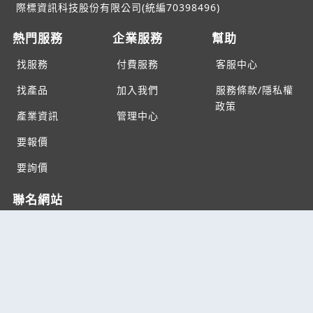
際標資訊科技股份有限公司(統編70398496)
熱門服務
企業服務
幫助
找服務
付費服務
客服中心
找產品
加入我們
服務條款/隱私權
政策
產業資訊
管理中心
要報價
要詢價
聯名網站
六六工商服務網
六六工商詢價服務網
JB產品網
六六黃頁
台灣黃頁｜求報價
B2BKO
BNI夥伴引薦網