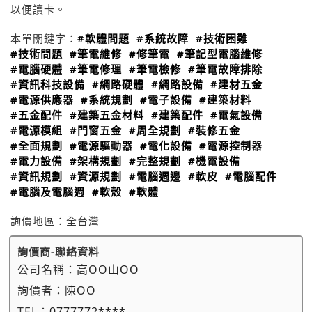
以便讀卡。
本單關鍵字：
#軟體問題
#系統故障
#技術困難
#技術問題
#筆電維修
#修筆電
#筆記型電腦維修
#電腦硬體
#筆電修理
#筆電檢修
#筆電故障排除
#資訊科技設備
#網路硬體
#網路設備
#建材五金
#電源供應器
#系統規劃
#電子設備
#建築材料
#五金配件
#建築五金材料
#建築配件
#電氣設備
#電源模組
#門窗五金
#周全規劃
#裝修五金
#全面規劃
#電源驅動器
#電化設備
#電源控制器
#電力設備
#架構規劃
#完整規劃
#機電設備
#資訊規劃
#資源規劃
#電腦週邊
#軟皮
#電腦配件
#電腦及電腦週
#軟殼
#軟體
詢價地區：
全台灣
詢價商-聯絡資料
公司名稱：
高OO山OO
詢價者：
陳OO
TEL：
0777772****