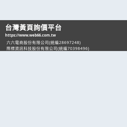
台灣黃頁詢價平台
https://www.web66.com.tw
六六電商股份有限公司(統編28697248)
際標資訊科技股份有限公司(統編70398496)
熱門服務
企業服務
幫助
找服務
付費服務
客服中心
找產品
加入我們
服務條款/隱私權
政策
產業資訊
管理中心
要報價
要詢價
聯名網站