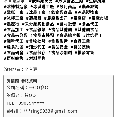
本單關鍵字：
#飲料類商品
#冷凍食品工廠
#生鮮蔬果
#冰棒製造廠
#冰淇淋工廠
#飲用商品
#農產經銷
#雪糕工廠
#冰品工廠
#飲食類商品
#冰品製造廠
#冰棒工廠
#蔬果籃
#農產品公司
#農產店
#農產市場
#農產行
#未分類其他食品
#食材批發
#食品代工
#食品加工
#食品雜類
#食品其他類
#其他類食品
#食品未分類
#食品未歸類
#食品綜合類
#烘焙代工
#咖啡代工
#食物批發
#食品製造
#食品工業
#糧食批發
#焙炒代工
#食品安全
#食品技術
#食品研發
#食品保存
#食品添加劑
#批發零售
#原料銷售
#材料零售
詢價地區：
全台灣
詢價商-聯絡資料
公司名稱：
一OO食O
詢價者：
翁OO
TEL：
090894****
eMail：
***ring9933@gmail.com