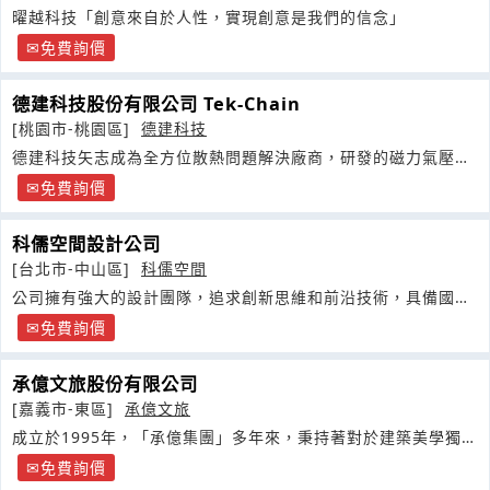
曜越科技「創意來自於人性，實現創意是我們的信念」
免費詢價
德建科技股份有限公司 Tek-Chain
[桃園市-桃園區]
德建科技
德建科技矢志成為全方位散熱問題解決廠商，研發的磁力氣壓軸
承技術與全自動化的制程
免費詢價
科儒空間設計公司
[台北市-中山區]
科儒空間
公司擁有強大的設計團隊，追求創新思維和前沿技術，具備國際
視野與先進設計理念
免費詢價
承億文旅股份有限公司
[嘉義市-東區]
承億文旅
成立於1995年，「承億集團」多年來，秉持著對於建築美學獨到
的設計創見
免費詢價