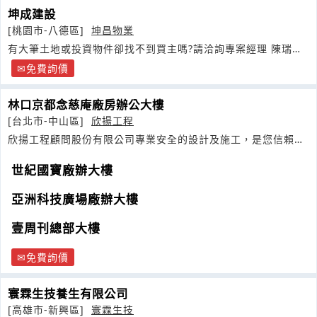
坤成建設
[桃園市-八德區]
坤昌物業
有大筆土地或投資物件卻找不到買主嗎?請洽詢專案經理 陳瑞明
電話
免費詢價
林口京都念慈庵廠房辦公大樓
[台北市-中山區]
欣揚工程
欣揚工程顧問股份有限公司專業安全的設計及施工，是您信賴的
對象。
世紀國寶廠辦大樓
亞洲科技廣場廠辦大樓
壹周刊總部大樓
免費詢價
寰霖生技養生有限公司
[高雄市-新興區]
寰霖生技