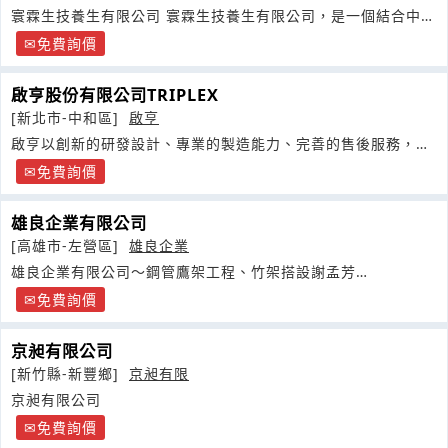
寰霖生技養生有限公司 寰霖生技養生有限公司，是一個結合中國
傳統醫學與高生技
免費詢價
啟亨股份有限公司TRIPLEX
[新北市-中和區]
啟亨
啟亨以創新的研發設計、專業的製造能力、完善的售後服務，自
行生產百目獸與魔虎克等產品
免費詢價
雄良企業有限公司
[高雄市-左營區]
雄良企業
雄良企業有限公司～鋼管鷹架工程、竹架搭設謝孟芳
0937372205
免費詢價
京昶有限公司
[新竹縣-新豐鄉]
京昶有限
京昶有限公司
免費詢價