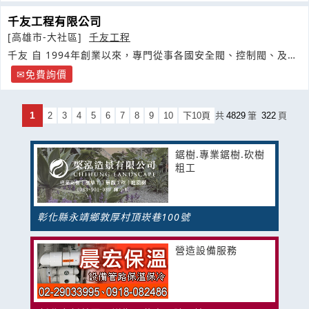
千友工程有限公司
[高雄市-大社區]
千友工程
千友 自 1994年創業以來，專門從事各國安全閥、控制閥、及各
種閥類之維修
免費詢價
1
2
3
4
5
6
7
8
9
10
下10頁
共
4829
筆
322
頁
鋸樹.專業鋸樹.砍樹
粗工
彰化縣永靖鄉敦厚村頂崁巷100號
營造設備服務