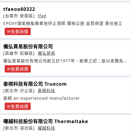
tfaeoo60322
[台南市-安南區]
tfae
EPOXY環氧樹脂專業地坪止滑師 價格公道 品質保證 責任施工
免費詢價
儀弘貿易股份有限公司
[高雄市-前鎮區]
儀弘貿易
儀弘貿易股份有限公司創立於1977年，創業之初；是以承攬各鋼
鐵廠之工程為主
免費詢價
泰棋科技有限公司 Truecom
[新北市-汐止區]
泰棋科技
泰棋 an experienced manufacturer
免費詢價
曜越科技股份有限公司 Thermaltake
[新北市-深坑區]
曜越科技