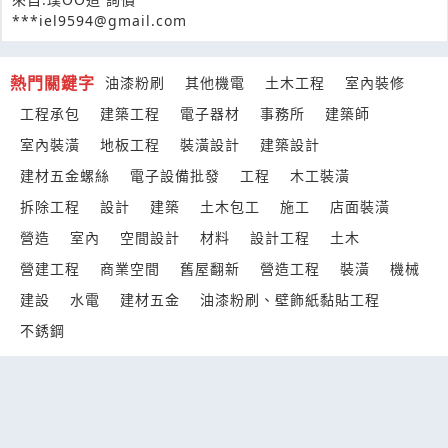
***iel9594@gmail.com
熱門關鍵字
油漆粉刷
其他機電
土木工程
室內裝修
工程承包
建築工程
電子器材
事務所
建築師
室內裝潢
地板工程
裝潢設計
建築設計
建材五金螺絲
電子設備批發
工程
木工裝潢
拆除工程
設計
建築
土木包工
施工
店面裝潢
營造
室內
空間設計
材料
設計工程
土木
營建工程
商業空間
舊屋翻新
營造工程
裝潢
機械
建設
水電
建材五金
油漆粉刷、壁飾紙黏貼工程
不銹鋼