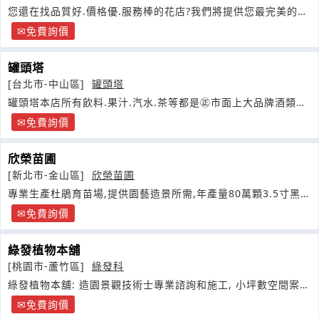
您還在找品質好.價格優.服務棒的花店?我們將提供您最完美的服
務
免費詢價
罐頭塔
[台北市-中山區]
罐頭塔
罐頭塔本店所有飲料.果汁.汽水.茶等都是㊣市面上大品牌酒類則
是臺灣菸酒出品
免費詢價
欣榮苗圃
[新北市-金山區]
欣榮苗圃
專業生產杜鵑育苗場,提供園藝造景所需,年產量80萬顆3.5寸黑軟
盆
免費詢價
綠發植物本舖
[桃園市-蘆竹區]
綠發科
綠發植物本舖: 造園景觀技術士專業諮詢和施工, 小坪數空間案件
可
免費詢價