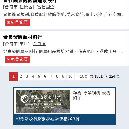
富仕園景觀園藝造景設計
[台南市-仁德區]
富仕園企
景觀造景規劃,廠房綠地維護修剪,喬木修剪,假山水池,戶外空間造
景
免費詢價
金良發園藝材料行
[台南市-東區]
金良發
金良發園藝材料行 園藝用品栽培介質、花卉肥料、盆栽工具、陶
瓷藝品
免費詢價
1
2
3
4
5
6
7
8
9
10
下10頁
共
1851
筆
124
頁
鋸樹.專業鋸樹.砍樹
粗工
彰化縣永靖鄉敦厚村頂崁巷100號