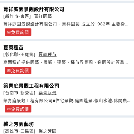
菁祥庭園景觀設計有限公司
[新竹市-東區]
菁祥園藝
菁祥庭園景觀設計有限公司 - 菁祥園藝 成立於1982年 主要從事
園藝景觀的養護維護工作
免費詢價
夏雨種苗
[彰化縣-田尾鄉]
夏雨種苗
夏雨種苗提供園藝、景觀，建築、種苗界景觀、造園設計等喬、
灌木，
免費詢價
築青庭景觀工程有限公司
[台南市-新營區]
築青庭景
築青庭景觀工程有限公司■住宅景觀.庭園造景.假山水池.休閒農
場
免費詢價
馨之芳園藝坊
[高雄市-三民區]
馨之芳園