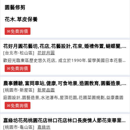
園藝修剪
花木.草皮保養
免費詢價
花好月圓花藝坊,花店,花藝設計,花束,婚禮佈置,蝴蝶蘭,
盆栽,
[台北市-松山區]
花好月圓
歡迎光臨東區歷史悠久花店, 成立於1990年.留學美國日本花藝設
計為您服務
免費詢價
農事體驗,富岡車站,健康,可食地景,造園教育,園藝造景,
新屋品園
[桃園市-新屋區]
新屋品園
庭園設計,園藝造景,水池瀑布,屋頂花園,花圃菜圃規劃,益康農園
免費詢價
嘉綠坊花苑桃園花店林口花店林口長庚情人節花束畢業花
束盆栽情人花束
[桃園市-龜山區]
嘉綠坊