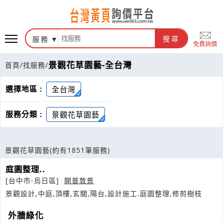
服務
搜尋
免費詢價
景觀花草園藝-全台灣
首頁
/
找服務
/
選擇地區 :
全台灣
服務分類 :
景觀花草園藝
景觀花草園藝
(約有1851筆服務)
庭園整理..
[台中市-烏日區]
開普敦景
景觀設計,中庭,頂樓,玄關,陽台,設計施工.庭園整理,修剪樹枝
外牆綠化