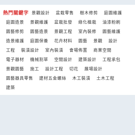
熱門關鍵字
景觀設計
盆栽零售
樹木修剪
庭園維護
庭園造景
景觀維護
盆栽批發
綠化植栽
油漆粉刷
園藝修剪
園藝造景
景觀工程
室內裝修
園藝維護
造景維護
庭園保養
花卉材料
園藝
景觀
設計
工程
裝潢設計
室內裝潢
會場佈置
商業空間
電子器材
機械割草
空間設計
建築設計
工程承包
景觀園藝
施工
設計工程
切花
展場設計
園藝器具零售
建材五金螺絲
木工裝潢
土木工程
建築