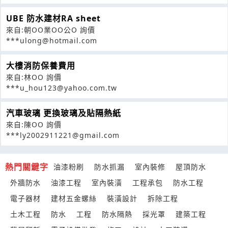
UBE 防水建材RA sheet
來自:朝OO業OO公O 詢價
***ulong@hotmail.com
大樓消防保養費用
來自:林OO 詢價
***u_hou123@yahoo.com.tw
汽車玻璃 更換玻璃及貼隔熱紙
來自:陳OO 詢價
***ly2002911221@gmail.com
熱門關鍵字
油漆粉刷
防水抓漏
室內裝修
屋頂防水
外牆防水
油漆工程
室內裝潢
工程承包
防水工程
電子器材
建材五金螺絲
裝潢設計
拆除工程
土木工程
防水
工程
防水隔熱
採光罩
建築工程