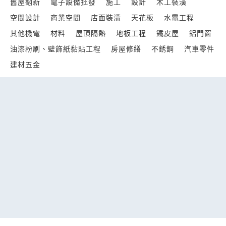
舊屋翻新
電子設備批發
施工
設計
木工裝潢
空間設計
商業空間
店面裝潢
天花板
水電工程
其他機電
材料
屋頂隔熱
地板工程
鐵皮屋
鋁門窗
油漆粉刷、壁飾紙黏貼工程
房屋修繕
不銹鋼
汽車零件
建材五金