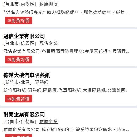
[台北市-內湖區]
耐康聯博
*保溫與隔熱的專家* 致力推廣綠建材、環保標章建材、綠建
築，打造節能減碳的生活環境
免費詢價
冠佶企業有限公司
[台北市-信義區]
冠佶企業
冠佶企業有限公司-各種吸隔音防震建材:金屬天花板、吸隔音
板、消音箱
免費詢價
德越大樓汽車隔熱紙
[新竹市-北區]
隔熱紙
新竹隔熱紙,隔熱紙,隔熱膜,汽車隔熱紙,大樓隔熱紙,台灣維固,
免費詢價
耐雨企業有限公司
[台南市-仁德區]
耐雨企業
耐雨企業有限公司 成立於1993年，營業範圍包含防水、防漏、
耐磨地坪