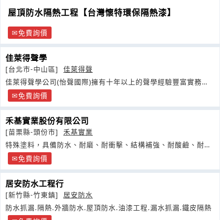
屋頂防水隔熱工程【台灣懷特環保隔熱漆】
免費詢價
佳萊得聲學
[台北市-中山區]
佳萊得聲
佳萊得聲學公司(怡聲國際)擁有十年以上的聲學經驗豐富實務經
驗，
免費詢價
禾基實業股份有限公司
[苗栗縣-頭份市]
禾基實業
特殊塗料，具備防水、耐磨、耐衝擊、結構補強、耐酸鹼、耐腐
蝕、防爆及防彈等特性
免費詢價
居安防水工程行
[新竹縣-竹東鎮]
居安防水
防水抓漏.隔熱.外牆防水.屋頂防水.油漆工程.漏水抓漏.鐵皮隔熱