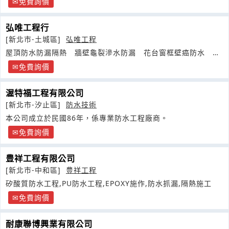
免費詢價
弘唯工程行
[新北市-土城區]
弘唯工程
屋頂防水防漏隔熱 牆壁龜裂滲水防漏 花台窗框壁癌防水 浴
廁地下室防水
免費詢價
渥特福工程有限公司
[新北市-汐止區]
防水技術
本公司成立於民國86年，係專業防水工程廠商。
免費詢價
豊祥工程有限公司
[新北市-中和區]
豊祥工程
矽酸質防水工程,PU防水工程,EPOXY施作,防水抓漏,隔熱施工
免費詢價
耐康聯博興業有限公司