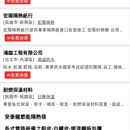
免費詢價
宏陽隔熱紙行
[高雄市-新興區]
宏陽隔熱
宏陽隔熱紙行提供專業隔熱紙進口批發施工 宏陽的榮耀 台灣地
區唯一具有裁判資格技術指導
免費詢價
鴻謚工程有限公司
[台北市-內湖區]
鴻謚防水
防水.抓漏.壁癌.浴厠..專業防水國家考試認證的團隊,自工.價格合
理
免費詢價
耐燃保溫材料
[桃園市-桃園區]
日榛保溫
專營各式保溫、保冷、隔音、吸音、耐燃保溫材料買賣、鋁皮、
白鐵皮被覆
安泰龍節能隔熱毯
各式管路設備之鋁皮-白鐵皮-烤漆鋼板包覆