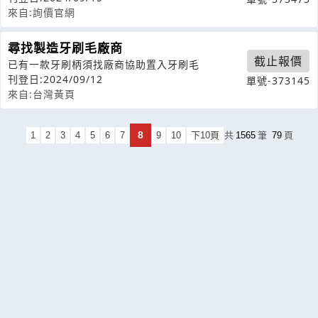
來自:詢價官網
尋找製造牙刷毛廠商
截止報價
已有一款牙刷柄須找廠商協助置入牙刷毛
刊登日:2024/09/12
單號-373145
來自:台灣黃頁
8
1
2
3
4
5
6
7
9
10
下10頁
共
1565
筆
79
頁