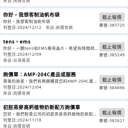
來自:詢價官網
你好，我想客制油帆布袋
截止報價
你好，我想客制油帆布袋
單號-385725
刊登日:2024/12/12
來自:詢價官網
tens，ems
截止報價
你好，一顆tens和EMS專用晶片，希望有時間拜訪
介紹下晶片功能，互相探討產品規
刊登日:2024/12/09
單號-385249
來自:台灣黃頁
詢價單：AMP-204C產品或服務
截止報價
尊敬的商家，我們有興趣購買您的AMP-204C產品
或服務，請提供以下信息：1.請
刊登日:2024/12/04
單號-384696
來自:詢價官網
初胚燕麥高鈣植物奶新配方詢價單
截止報價
您好，我們對貴公司的初胚燕麥高鈣植物奶新配方
產品感興趣，希望能夠了解以下信息：1
刊登日:2024/11/18
單號-382621
來自:詢價官網