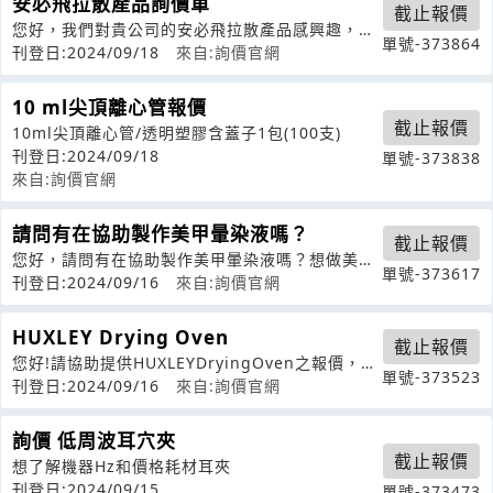
安必飛拉散產品詢價單
截止報價
您好，我們對貴公司的安必飛拉散產品感興趣，希
單號-373864
望能夠獲得以下信息：1.請問安必飛拉
刊登日:2024/09/18
來自:詢價官網
10 ml尖頂離心管報價
截止報價
10ml尖頂離心管/透明塑膠含蓋子1包(100支)
刊登日:2024/09/18
單號-373838
來自:詢價官網
請問有在協助製作美甲暈染液嗎？
截止報價
您好，請問有在協助製作美甲暈染液嗎？想做美甲
單號-373617
暈染液（白色），謝謝
刊登日:2024/09/16
來自:詢價官網
HUXLEY Drying Oven
截止報價
您好!請協助提供HUXLEYDryingOven之報價，規
單號-373523
格後續連繫再詳細提供，
刊登日:2024/09/16
來自:詢價官網
詢價 低周波耳穴夾
截止報價
想了解機器Hz和價格耗材耳夾
刊登日:2024/09/15
單號-373473