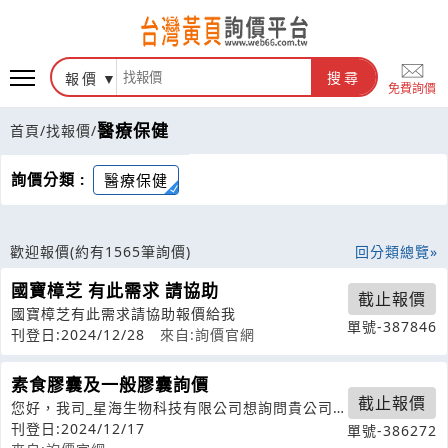
報價
搜尋
免費詢價
醫療保健
首頁
/
找報價
/
詢價分類 :
醫療保健
歡迎報價
(約有1565筆詢價)
回分類總覽
國寶樟芝 有此需求 請協助
截止報價
國寶樟芝有此需求請協助報價給我
單號-387846
刊登日:2024/12/28
來自:詢價官網
素食膠囊及一般膠囊詢價
截止報價
您好，我司_星海生物科技有限公司想詢問貴公司
素食膠囊和一般膠囊的價格及一次訂貨量
刊登日:2024/12/17
單號-386272