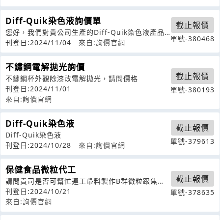
Diff-Quik染色液詢價單
截止報價
您好，我們對貴公司生產的Diff-Quik染色液產品
單號-380468
感興趣，希望能夠獲得以下信息
刊登日:2024/11/04
來自:詢價官網
不鏽鋼電解拋光詢價
截止報價
不鏽鋼杯外觀除漆改電解拋光，請問價格
刊登日:2024/11/01
單號-380193
來自:詢價官網
Diff-Quik染色液
截止報價
Diff-Quik染色液
單號-379613
刊登日:2024/10/28
來自:詢價官網
保健食品微粒代工
截止報價
請問貴司是否可幫忙連工帶料製作B群微粒跟焦磷
酸鐵微粒B群微粒成品約13公斤焦磷酸
刊登日:2024/10/21
單號-378635
來自:詢價官網