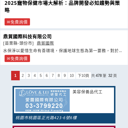
2025寵物保健市場大解析：品牌開發必知趨勢與策
略
免費詢價
鼎貿國際科技有限公司
[苗栗縣-頭份市]
鼎貿國際
水保淨以愛惜生命有善環境，保護地球生態為第一要務，對於周
遭環境被細菌侵蝕盡一份綿
免費詢價
1
2
3
4
5
6
7
8
9
10
下10頁
共
478
筆
32
頁
美容保養品代工
桃園市桃園區正光路423-6號6樓