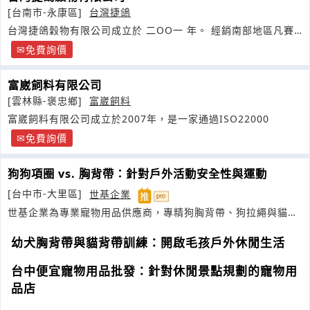
[台南市-永康區]
台灣捷鴿
台灣捷鴿穀物有限公司成立於 二OO一 年。 經銷南部地區凡賽
爾
免費詢價
富崴飼料有限公司
[雲林縣-褒忠鄉]
富崴飼料
富崴飼料有限公司成立於2007年，是一家通過ISO22000
免費詢價
狗狗項圈 vs. 胸背帶：針對戶外活動安全性與運動
[台中市-大里區]
世基企業
世基企業為專業寵物用品供應商，專精狗胸背帶、狗拉繩與貓頸
圈研發
幼犬胸背帶與貓背帶訓練：開啟毛孩戶外休閒生活
台中便宜寵物用品批發：針對休閒景點規劃的寵物用
品店