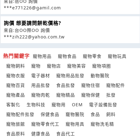
來自:岳OO 詢價
***e771226@gamil.com
詢價 想要請問餅乾價格?
來自:台OO際OO 詢價
***zih222@yahoo.com.tw
熱門關鍵字
寵物用品
寵物食品
寵物零食
寵物玩具
寵物飼料
寵物
寵物店
寵物美容
寵物項圈
寵物衣服
電子器材
寵物用品批發
動物醫院
寵物百貨
用品批發
食品批發
寵物住宿
寵物配件
寵物產品
寵物肉乾
寵物精品
寵物保健
批發
客製化
生物科技
寵物用
OEM
電子設備批發
寵物配件批發
保健食品
竉物醫院
食品
飼料
寵物旅館
寵物零食代工
寵物用具
寵物洗毛精
食品原料
健康食品
食品代工