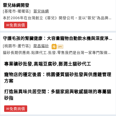
蓉兒絲綢開發
[基隆市-暖暖區]
蓉兒絲綢
本於2006年在台灣創立《蓉兒》開發公司，並以”蓉兒”為品牌進
軍市場
免費詢價
守護毛孩的腎臟健康：大容量寵物自動飲水機與深度淨化
系統
[桃園市-蘆竹區]
龍昌貓砂
貓砂長期供應商.貼牌代工.批發.零售我們是台灣一家專門製做中
高端球砂膨潤土貓砂天然豆腐砂
專業礦砂批發,高端豆腐砂,膨潤土貓砂代工
寵物店的穩定後盾：桃園優質貓砂批發與供應鏈管理
方案
打造無異味共居空間：多貓家庭與敏感貓咪的專屬貓
砂指
免費詢價