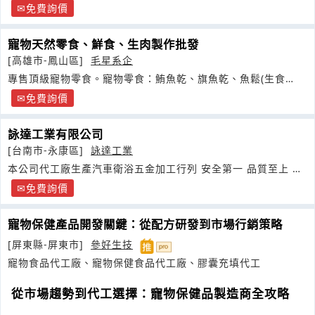
免費詢價
寵物天然零食、鮮食、生肉製作批發
[高雄市-鳳山區]
毛星系企
專售頂級寵物零食。寵物零食：鮪魚乾、旗魚乾、魚鬆(生食
級)。歡迎店家
免費詢價
詠達工業有限公司
[台南市-永康區]
詠達工業
本公司代工廠生產汽車衛浴五金加工行列 安全第一 品質至上 工
作效率
免費詢價
寵物保健產品開發關鍵：從配方研發到市場行銷策略
[屏東縣-屏東市]
參好生技
寵物食品代工廠、寵物保健食品代工廠、膠囊充填代工
從市場趨勢到代工選擇：寵物保健品製造商全攻略