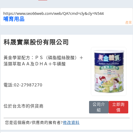
https://www.seo66web.com/web/QA?cmd=cly&cly=N544
哺育用品
科晟實業股份有限公司
黃金學習配方：ＰＳ（磷脂醯絲胺酸）＋
藻類萃取ＡＡ及ＤＨＡ＋牛磺酸
電話:02-27987270
公司介
立即詢
位於台北市的供貨商
紹
價
您是這個廠商/供應商的擁有者?
修改資料