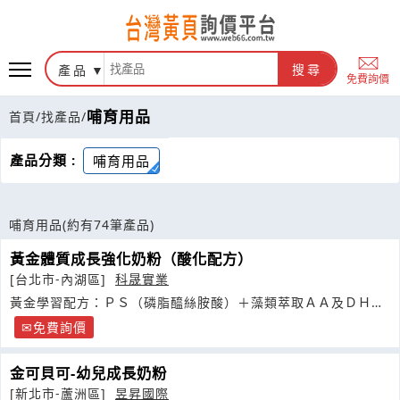
產品
搜尋
免費詢價
哺育用品
首頁
/
找產品
/
產品分類 :
哺育用品
哺育用品
(約有74筆產品)
黃金體質成長強化奶粉（酸化配方）
[台北市-內湖區]
科晟實業
黃金學習配方：ＰＳ（磷脂醯絲胺酸）＋藻類萃取ＡＡ及ＤＨＡ
＋牛磺酸
免費詢價
金可貝可-幼兒成長奶粉
[新北市-蘆洲區]
昱昇國際