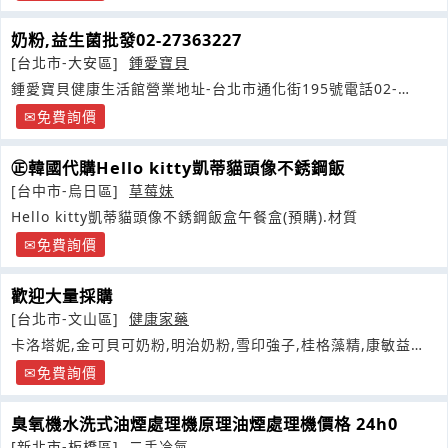
奶粉,益生菌批發02-27363227
[台北市-大安區]
鍾愛寶貝
鍾愛寶貝健康生活館營業地址-台北市通化街195號電話02-
27363227
免費詢價
㊣韓國代購Hello kitty凱蒂貓頭像不銹鋼飯
[台中市-烏日區]
草莓妹
Hello kitty凱蒂貓頭像不銹鋼飯盒午餐盒(預購).材質
免費詢價
歡迎大量採購
[台北市-文山區]
健康家藥
卡洛塔妮,金可貝可奶粉,明治奶粉,雪印強子,桂格藻精,康敏益生
菌以薄利多銷為宗旨
免費詢價
臭氧機水洗式油煙處理機原理油煙處理機價格 24h0
[新北市-板橋區]
二手冷氣