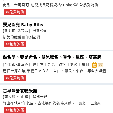
商品：金可貝可-幼兒成長奶粉規格:1.8kg/罐-全系列特價~
免費詢價
嬰兒圍兜 Baby Bibs
[新北市-瑞芳區]
展新公司
精美的織帶和印刷品質
免費詢價
姓名學、嬰兒命名、嬰兒取名、算命、星座、塔羅牌
[台北市-萬華區]
建軒堂｜姓名｜改名｜算命｜擇日
建軒堂算命館,榮獲ＴＶＢＳ、自由、蘋果、東森、等各大媒體採
訪/
免費詢價
古早味營養糙米麩
[南投縣-竹山鎮]
建成米麩
竹山在地42年老店，古法製作營養糙米麩，十穀粉、五穀粉、蕎
麥、
免費詢價