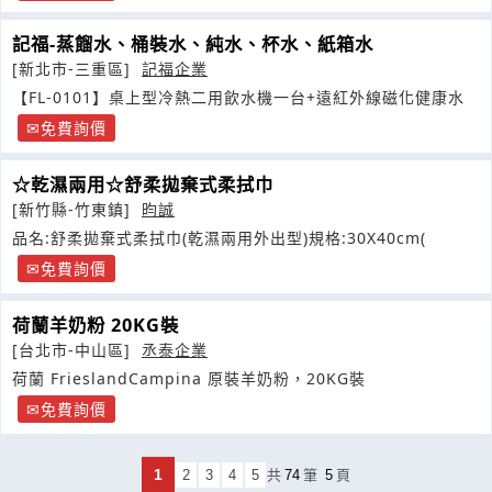
記福-蒸餾水、桶裝水、純水、杯水、紙箱水
[新北市-三重區]
記福企業
【FL-0101】桌上型冷熱二用飲水機一台+遠紅外線磁化健康水
免費詢價
☆乾濕兩用☆舒柔拋棄式柔拭巾
[新竹縣-竹東鎮]
昀誠
品名:舒柔拋棄式柔拭巾(乾濕兩用外出型)規格:30X40cm(
免費詢價
荷蘭羊奶粉 20KG裝
[台北市-中山區]
丞泰企業
荷蘭 FrieslandCampina 原裝羊奶粉，20KG裝
免費詢價
1
2
3
4
5
共
74
筆
5
頁