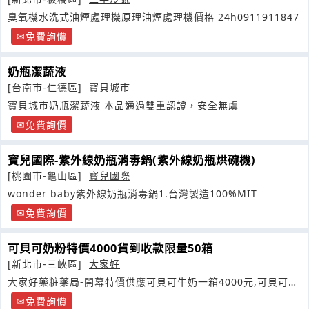
臭氧機水洗式油煙處理機原理油煙處理機價格 24h0911911847
免費詢價
奶瓶潔蔬液
[台南市-仁德區]
寶貝城市
寶貝城市奶瓶潔蔬液 本品通過雙重認證，安全無虞
免費詢價
寶兒國際-紫外線奶瓶消毒鍋(紫外線奶瓶烘碗機)
[桃園市-龜山區]
寳兒國際
wonder baby紫外線奶瓶消毒鍋1.台灣製造100%MIT
免費詢價
可貝可奶粉特價4000貨到收款限量50箱
[新北市-三峽區]
大家好
大家好藥粧藥局-開幕特價供應可貝可牛奶一箱4000元,可貝可羊
奶一箱
免費詢價