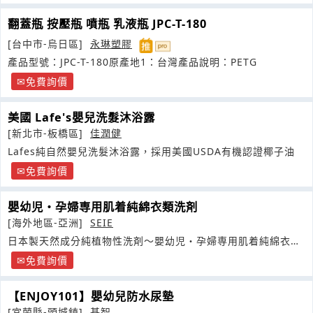
翻蓋瓶 按壓瓶 噴瓶 乳液瓶 JPC-T-180
[台中市-烏日區]
永琳塑膠
產品型號：JPC-T-180原產地1：台灣產品說明：PETG
免費詢價
美國 Lafe's嬰兒洗髮沐浴露
[新北市-板橋區]
佳潤健
Lafes純自然嬰兒洗髮沐浴露，採用美國USDA有機認證椰子油
免費詢價
嬰幼児・孕婦専用肌着純綿衣類洗剤
[海外地區-亞洲]
SEIE
日本製天然成分純植物性洗剤～嬰幼児・孕婦専用肌着純綿衣類
洗剤
免費詢價
【ENJOY101】嬰幼兒防水尿墊
[宜蘭縣-頭城鎮]
基智