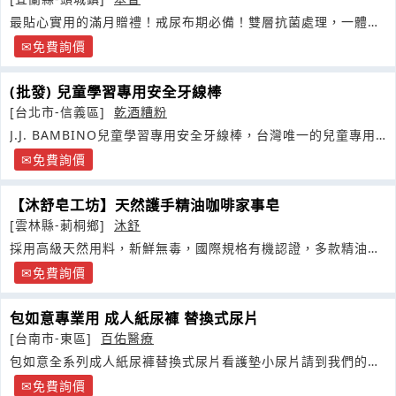
最貼心實用的滿月贈禮！戒尿布期必備！雙層抗菌處理，一體成
型無包邊
免費詢價
(批發) 兒童學習專用安全牙線棒
[台北市-信義區]
乾酒糟粉
J.J. BAMBINO兒童學習專用安全牙線棒，台灣唯一的兒童專用
牙線棒
免費詢價
【沐舒皂工坊】天然護手精油咖啡家事皂
[雲林縣-莿桐鄉]
沐舒
採用高級天然用料，新鮮無毒，國際規格有機認證，多款精油手
工皂推薦
免費詢價
包如意專業用 成人紙尿褲 替換式尿片
[台南市-東區]
百佑醫療
包如意全系列成人紙尿褲替換式尿片看護墊小尿片請到我們的官
網LKK
免費詢價