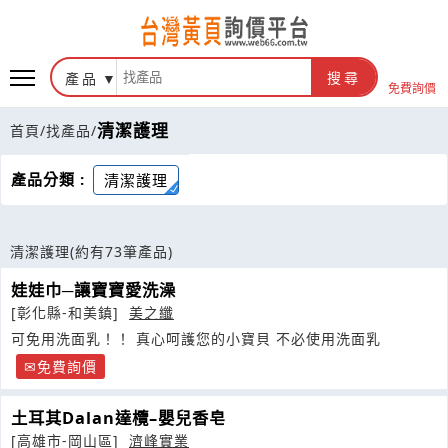
產品
搜尋
免費詢價
清潔護理
首頁
/
找產品
/
產品分類 :
清潔護理
清潔護理
(約有73筆產品)
娃娃巾─讓寶寶愛洗澡
[彰化縣-和美鎮]
美之纖
可免用洗面乳！！ 真心呵護您的小寶貝 不必使用洗面乳
免費詢價
土耳其Dalan達欖–嬰兒香皂
[高雄市-岡山區]
濟峰實業