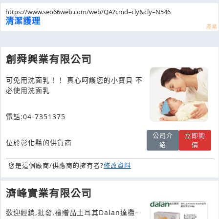
https://www.seo66web.com/web/QA?cmd=cly&cly=N546
清潔護理
創舜興業有限公司
可免用洗面乳！！ 真心呵護您的小寶貝 不
必使用洗面乳
電話:04-7351375
公司介
立即詢
位於彰化縣的供貨商
紹
價
您是這個廠商/供應商的擁有者?
修改資料
濟峰實業有限公司
歡迎經銷,批發,禮贈品土耳其Dalan達欖–