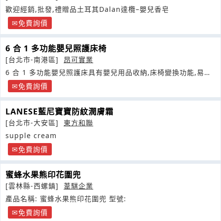
歡迎經銷,批發,禮贈品土耳其Dalan達欖–嬰兒香皂
免費詢價
6 合 1 多功能嬰兒照護床椅
[台北市-南港區]
昂可實業
6 合 1 多功能嬰兒照護床具有嬰兒用品收納,床椅變換功能,易收
納
免費詢價
LANESE藍尼寶寶防紋潤膚霜
[台北市-大安區]
東方和聯
supple cream
免費詢價
蜜蜂水果熊印花圍兜
[雲林縣-西螺鎮]
葦騏企業
產品名稱: 蜜蜂水果熊印花圍兜 型號:
免費詢價