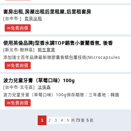
套房出租,房屋出租后里租屋,后里租套房
[台中市-]
套房出租
免費詢價
使用英倫品牌J型香水調TOP銷售小蒼蘭香氛, 後香
[新北市-樹林區]
郁生實業
添加瑞士百年品牌最新微膠囊香精包覆技術(Microcapsules
免費詢價
波力兒童牙膏（草莓口味）100g
[台中市-北屯區]
法徠鑫
波力兒童牙膏（草莓口味）100g保存期限：三年產地：韓國
免費詢價
1
2
3
4
5
共
73
筆
5
頁