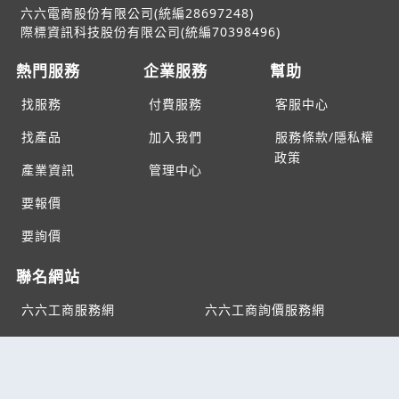
六六電商股份有限公司(統編28697248)
際標資訊科技股份有限公司(統編70398496)
熱門服務
企業服務
幫助
找服務
付費服務
客服中心
找產品
加入我們
服務條款/隱私權
政策
產業資訊
管理中心
要報價
要詢價
聯名網站
六六工商服務網
六六工商詢價服務網
JB產品網
六六黃頁
台灣黃頁｜求報價
B2BKO