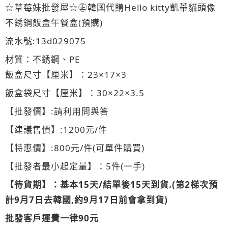
☆草莓妹批發屋☆㊣韓國代購Hello kitty凱蒂貓頭像
不銹鋼飯盒午餐盒(預購)
流水號:13d029075
材質：不銹鋼、PE
飯盒尺寸【厘米】：23×17×3
飯盒袋尺寸【厘米】：30×22×3.5
【批發價】:請利用問與答
【建議售價】:1200元/件
【特惠價】:800元/件(可單件購買)
【批發者最小起定量】：5件(一手)
【待貨期】：基本15天/結單後15天到貨.(第2梯次預
計9月7日去韓國,約9月17日前會拿到貨)
批發客戶運費一律90元