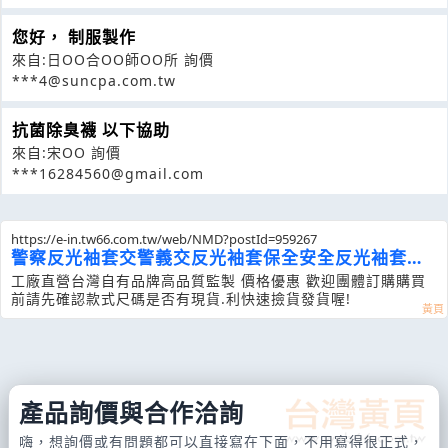
您好， 制服製作
來自:日OO合OO師OO所 詢價
***4@suncpa.com.tw
抗菌除臭襪 以下協助
來自:宋OO 詢價
***16284560@gmail.com
https://e-in.tw66.com.tw/web/NMD?postId=959267
警察反光袖套交警義交反光袖套保全安全反光袖套交
通指
工廠直營台灣自有品牌高品質監製 價格優惠 歡迎團體訂購 購買
前請先確認款式尺碼是否有現貨.利快速撿貨發貨喔!
產品詢價與合作洽詢
嗨，想詢價或有問題都可以直接寫在下面，不用寫得很正式，