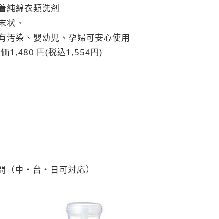
着純綿衣類洗剤
末状、
有汚染、嬰幼児、孕婦可安心使用
480 円(税込1,554円)
詢問（中・台・日可対応）