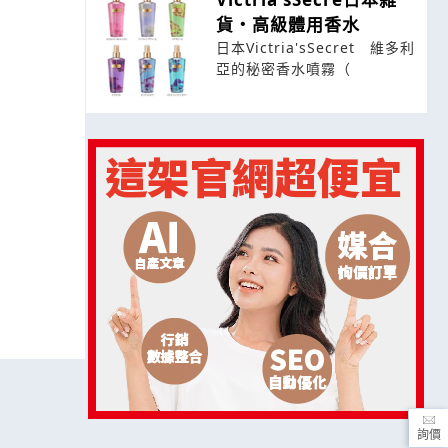
貨・高級體用香水
日本Victria'sSecret 維多利
亞的秘密香水噴霧（
詢價