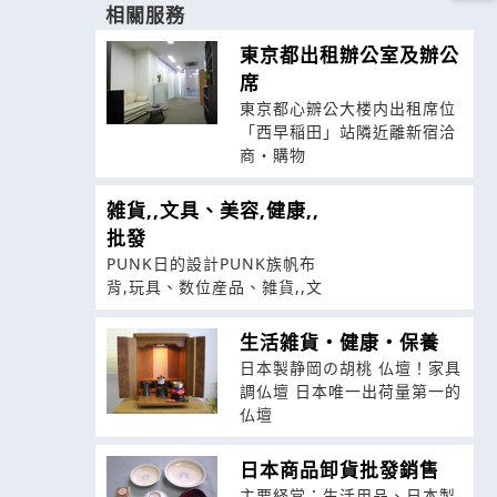
相關服務
東京都出租辦公室及辦公
席
東京都心辧公大楼内出租席位
「西早稲田」站隣近離新宿洽
商・購物
雑貨,,文具、美容,健康,,
批發
PUNK日的設計PUNK族帆布
背,玩具、数位産品、雑貨,,文
生活雑貨・健康・保養
日本製静岡の胡桃 仏壇！家具
調仏壇 日本唯一出荷量第一的
仏壇
日本商品卸貨批發銷售
主要経営：生活用品、日本製