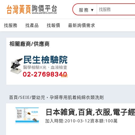
服務
台灣黃頁詢價平台
找服務
找產品
找報價
最新詢價需求
相關廠商/供應商
首頁
/
SEIE
/
嬰幼児・孕婦専用肌着純綿衣類洗剤
日本雑貨,百貨,衣服,電子
加入時間:2010-03-12
資本額:100萬