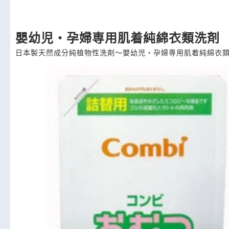
嬰幼児・孕婦専用肌着純綿衣類洗剤
日本製天然成分純植物性洗剤～嬰幼児・孕婦専用肌着純綿衣類