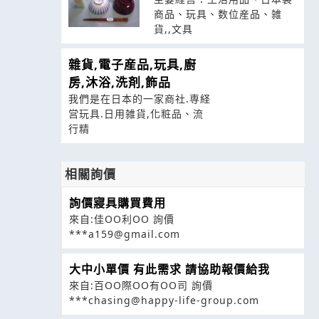
商品、玩具、数位産品、雑
貨,,文具
雜貨,電子産品,玩具,廚
房,沐浴,洗剤,飾品
我們是在日本的一家商社.専経
営玩具.日用雑貨,化粧品、流
行精
相關詢價
詢價寢具購買費用
來自:佳OO利OO 詢價
***a159@gmail.com
大中小單價 有此需求 請協助報價給我
來自:百OO際OO有OO司 詢價
***chasing@happy-life-group.com