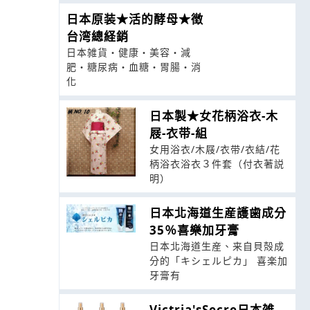
日本原装★活的酵母★徴
台湾總経銷
日本雑貨・健康・美容・減
肥・糖尿病・血糖・胃腸・消
化
日本製★女花柄浴衣-木
屐-衣带-組
女用浴衣/木屐/衣带/衣結/花
柄浴衣浴衣３件套（付衣著説
明）
日本北海道生産護歯成分
35％喜樂加牙膏
日本北海道生産、来自貝殻成
分的「キシェルピカ」 喜楽加
牙膏有
Victria'sSecre日本雑