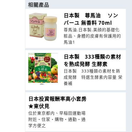
相關產品
日本製 尊馬油 ソン
バーユ 無香料 70ml
尊馬油.日本製.美顔的基礎化
粧品、身體的皮膚有保護用的
馬油1
日本製 333種類の素材
を熟成発酵 生酵素
日本製 333種類の素材を熟
成発酵 特選生酵素内容量 栄
養補
日本投資報酬率高小套房
★東伏見
位於東京都内、早稲田運動場
附近・住家・購物・通勤・通
学方便之