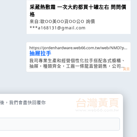
采葳熱敷霜 一次大約都買十罐左右 問問價
格
來自:歐OO美OO貨OO公O 詢價
***a168131@gmail.com
https://jordenhardware.web66.com.tw/web/NMD?po
stId=326386
抽屜拉手
我司專業生產和經營個性化拉手搭配各式櫥櫃、
抽屜，種類齊全，工廠一條龍直營銷售，公司提
供良好的品質及準確的交期並給客戶最有競爭力
的價格，同時更重視客戶對我們的意見 反應。歡
迎蒞臨參觀
後，我們會盡快回覆你