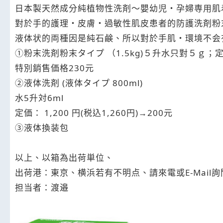
日本製天然成分純植物性洗剤～嬰幼児・孕婦専用肌
對於手的護理・皮膚・過敏性肌皮患者的防護洗剤粉
液体状的両種因是純石鹸、所以對於手肌・環境不会
①粉末洗剤粉末タイプ （1.5kg)５升水只對５ｇ；定価1,
特別銷售価格230元
②液体洗剤 (液体タイプ 800ml)
水5升対6ml
定価： 1,200 円(税込1,260円)→200元
③液体換装包
以上、以箱為出荷単位、
出荷港：東京、横浜若有不明点、請來電或E-Mail
担当者：渡邉