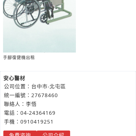
手腳復健機出租
安心醫材
公司位置：台中市-北屯區
統一編號：27678460
聯絡人：李悟
電話：
04-2
4
3
6
4169
手機：
0910
4
1
9
251
免費咨詢
公司介紹