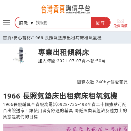
台灣黃頁詢價平台
服務
搜尋
免費詢價
首頁
/
安心醫材
/
1966 長照氣墊床出租病床租氧氣機
專業出租傾斜床
加入時間:2021-07-07
資本額:50萬
瀏覽次數:
240
by:
傳愛輔具
1966 長照氣墊床出租病床租氧氣機
1966長照輔具全省服務電話0928-735-498全省二十個據點可配
合出院送家！讓使用者有舒適的輔具 降低照顧者經濟及體力上的
負擔是我們的目標