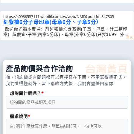
https://s0938557111.web66.com.tw/web/NMD?postId=347305
紅紫檀6分子母印章(母章6分、子章5分）
歡迎你光臨本賣場: 前述報價均含篆刻(子章、母章，計二顆印
章) 超便宜-子章(內章5分印)、母章(外章6分印)只要$699 外表
刻有事事(柿柿)如意...雷射雕工精細..
產品詢價與合作洽詢
嗨，想詢價或有問題都可以直接寫在下面，不用寫得很正式，
我們看得懂就好，留下聯絡方式後，我們會盡快回覆你
想詢問什麼呢？
需求說明