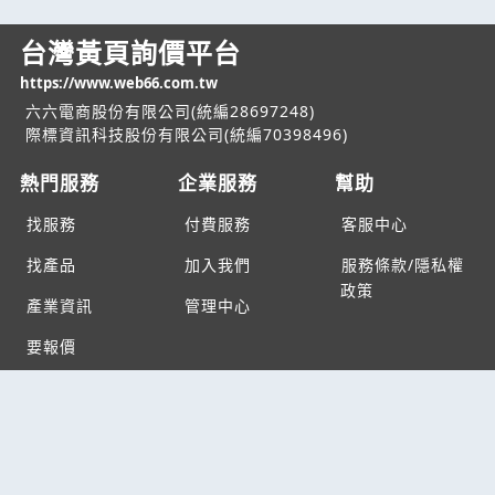
台灣黃頁詢價平台
https://www.web66.com.tw
六六電商股份有限公司(統編28697248)
際標資訊科技股份有限公司(統編70398496)
熱門服務
企業服務
幫助
找服務
付費服務
客服中心
找產品
加入我們
服務條款/隱私權
政策
產業資訊
管理中心
要報價
要詢價
聯名網站
六六工商服務網
六六工商詢價服務網