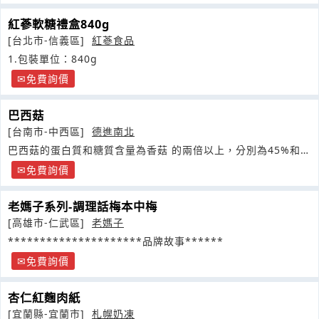
紅蔘軟糖禮盒840g
[台北市-信義區]
紅蔘食品
1.包裝單位：840g
免費詢價
巴西菇
[台南市-中西區]
德進南北
巴西菇的蛋白質和糖質含量為香菇 的兩倍以上，分別為45%和
40%
免費詢價
老媽子系列-調理話梅本中梅
[高雄市-仁武區]
老媽子
*********************品牌故事******
免費詢價
杏仁紅麴肉紙
[宜蘭縣-宜蘭市]
札幌奶凍