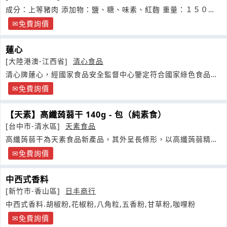
成分：上等豬肉 添加物：鹽、糖、味素、紅麴 重量：１５０公
克
免費詢價
蓮心
[大陸港澳-江西省]
清心食品
清心牌蓮心，經國家食品安全監督中心鑒定符合國家綠色食品，
出口標準
免費詢價
【天素】高纖蒟蒻干 140g - 包（純素食）
[台中市-清水區]
天素食品
高纖蒟蒻干為天素食品新產品，其外呈長條形，以高纖蒟蒻精心
製成之五香口味
免費詢價
中西式香料
[新竹市-香山區]
日丰商行
中西式香料.胡椒粉,花椒粉,八角粒,五香粉,甘草粉,咖哩粉
免費詢價