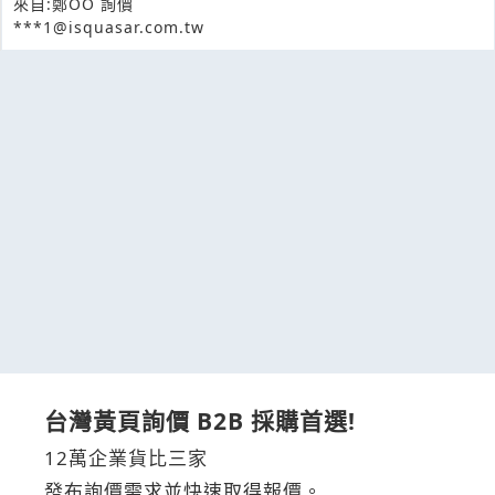
來自:鄭OO 詢價
***1@isquasar.com.tw
台灣黃頁詢價 B2B 採購首選!
12萬企業貨比三家
發布詢價需求並快速取得報價。