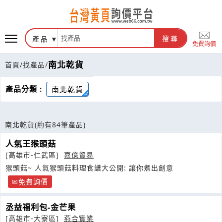
產品
搜尋
免費詢價
南北乾貨
首頁
/
找產品
/
產品分類 :
南北乾貨
南北乾貨
(約有84筆產品)
人氣王猴頭菇
[高雄市-仁武區]
嘉億貿易
猴頭菇~ 人氣猴頭菇料理食譜大公開: 讓你煮出創意
免費詢價
丞益福利包-金芒果
[高雄市-大寮區]
燕合實業