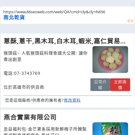
https://www.66seoweb.com/web/QA?cmd=cly&cly=N656
南北乾貨
蔥酥,蔥干,黑木耳,白木耳,蝦米,嘉仁貿易有
限公司
猴頭菇~ 人氣猴頭菇料理食譜大公開: 讓你
煮出創意
電話:07-3743769
公司介
立即詢
位於高雄市的供貨商
紹
價
您是這個廠商/供應商的擁有者?
修改資料
燕合實業有限公司
丞益福利包-金芒果系採用新鮮梅子所醃製