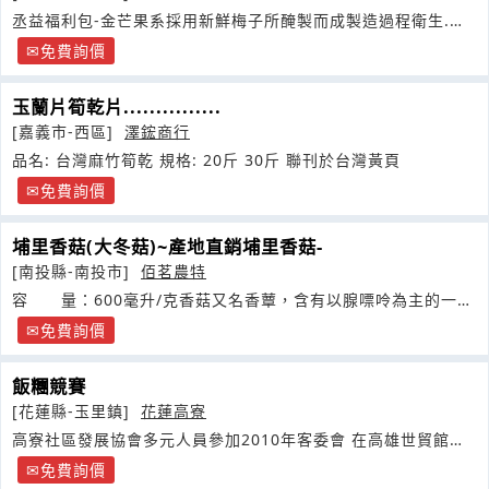
丞益福利包-金芒果系採用新鮮梅子所醃製而成製造過程衛生.美
味可口
免費詢價
玉蘭片筍乾片...............
[嘉義市-西區]
澤鋐商行
品名: 台灣麻竹筍乾 規格: 20斤 30斤 聯刊於台灣黃頁
免費詢價
埔里香菇(大冬菇)~產地直銷埔里香菇-
[南投縣-南投市]
佰茗農特
容 量：600毫升/克香菇又名香蕈，含有以腺嘌呤為主的一族
水溶性物質
免費詢價
飯糰競賽
[花蓮縣-玉里鎮]
花蓮高寮
高寮社區發展協會多元人員參加2010年客委會 在高雄世貿館所
舉辦的飯糰競賽
免費詢價