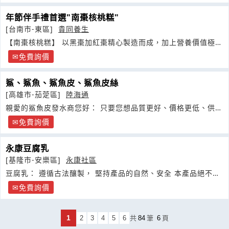
年節伴手禮首選"南棗核桃糕"
[台南市-東區]
貴同養生
【南棗核桃糕】 以黑棗加紅棗精心製造而成，加上營養價值極高
的核桃
免費詢價
鯊、鯊魚、鯊魚皮、鯊魚皮絲
[高雄市-茄萣區]
陸海通
親愛的鯊魚皮發水商您好： 只要您想品質更好、價格更低、供貨
更穩定
免費詢價
永康豆腐乳
[基隆市-安樂區]
永康社區
豆腐乳： 遵循古法釀製， 堅持產品的自然、安全 本產品絕不加
防腐劑等化學藥劑
免費詢價
1
2
3
4
5
6
共
84
筆
6
頁