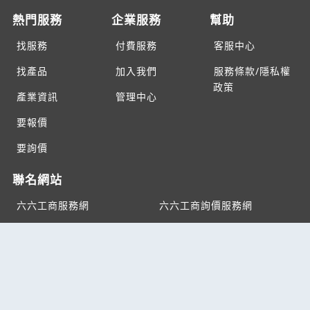
熱門服務
企業服務
幫助
找服務
付費服務
客服中心
找產品
加入我們
服務條款/隱私權
政策
產業資訊
管理中心
要報價
要詢價
聯名網站
六六工商服務網
六六工商詢價服務網
JB產品網
六六黃頁
台灣黃頁｜求報價
B2BKO
BNI夥伴引薦網
Copyright c2026 All rights reserved | 台灣黃頁