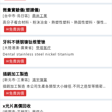
微量實驗儀(塑譜儀)
[台中市-烏日區]
鼎尚工業
高分子複合材料、粉沬冶金、熱塑性塑料、熱固性塑料、彈性
體、陶瓷成型混合物
免費詢價
牙科不锈钢镍钛根管锉
[大陸港澳-廣東省]
登塔医疗
Dental stainless steel nickel titanium
免費詢價
插銷加工製造
[新北市-三重區]
鴻宇彈簧
插銷加工製造 本公司生產各類型大小線徑.不同之造型等精密彈
簧
免費詢價
x光片高價回收
[桃園市-平鎮區]
華煜企