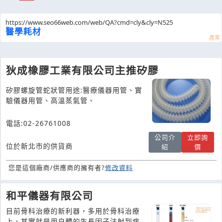
https://www.seo66web.com/web/QA?cmd=cly&cly=N525
醫學耗材
狄成橡膠工業有限公司主推矽膠
矽膠螺旋管蛇狀管用途:醫療儀器用管、實
驗儀器用管、高溫蒸氣管、
電話:02-26761008
公司介
立即詢
位於新北市的供貨商
紹
價
您是這個廠商/供應商的擁有者?
修改資料
和平儀器有限公司
目前骨科治療的新利器，多用於骨科治療
上，其實就是用自體的生長因子注射到病