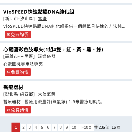
VioSPEED快速黏膜DNA純化組
[新北市-汐止區]
富聯
VioSPEED快速黏膜DNA純化組提供一個簡單且快速的方法純化
出黏膜
免費詢價
心電圖彩色肢導夾(1組4隻，紅、黃、黑、綠)
[高雄市-三民區]
瑞達儀器
心電圖機專用肢導夾
免費詢價
醫療器材
[彰化縣-線西鄉]
大信氣體
醫療器材--醫療用流量計(氧氣錶) 1.5米醫療用鋼瓶
免費詢價
1
2
3
4
5
6
7
8
9
10
下10頁
共
235
筆
16
頁