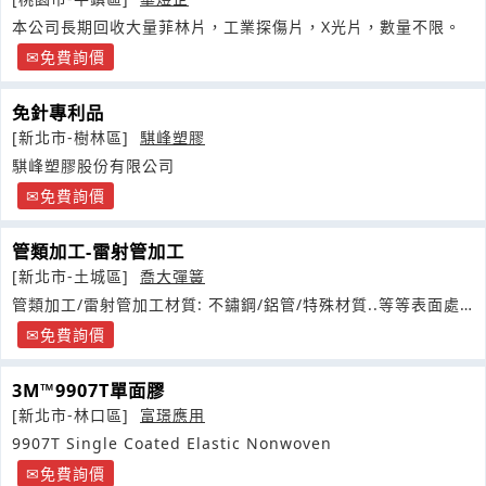
本公司長期回收大量菲林片，工業探傷片，X光片，數量不限。
免費詢價
免針專利品
[新北市-樹林區]
騏峰塑膠
騏峰塑膠股份有限公司
免費詢價
管類加工-雷射管加工
[新北市-土城區]
喬大彈簧
管類加工/雷射管加工材質: 不鏽鋼/鋁管/特殊材質..等等表面處
理
免費詢價
3M™9907T單面膠
[新北市-林口區]
富璟應用
9907T Single Coated Elastic Nonwoven
免費詢價