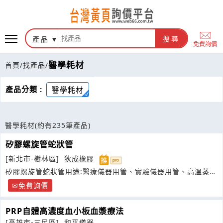
產品
搜尋
免費詢價
醫學耗材
首頁
/
找產品
/
產品分類 :
醫學耗材
醫學耗材
(約有235筆產品)
矽膠螺旋管蛇狀管
[新北市-樹林區]
狄成橡膠
矽膠螺旋管蛇狀管用途:醫療儀器用管、實驗儀器用管、高溫蒸氣
管、
免費詢價
PRP自體高濃度血小板血漿療法
[高雄市-三民區]
和平儀器