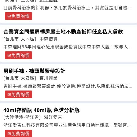
目前骨科治療的新利器，多用於骨科治療上，其實就是用自體的
生長因子注射到病變部位
免費詢價
企業資金問題周轉房屋土地不動產抵押低息私人貸款
[台北市-大同區]
中森借貸
中森理財35年同理心急用現金或投資找中森中森人說：散赤人不
是瘟神雖然貧在路邊無人認雖然人性的醜陋無恥中森人常鼓勵朋
免費詢價
友們
男刷手褲 - 褲頭鬆緊帶設計
[台北市-大安區]
杏川興業
男刷手褲,褲頭鬆緊帶設計,便於更換,極簡設計,以降低藏污納垢的
可能性
免費詢價
40ml存储瓶 40ml瓶 色谱分析瓶
[大陸港澳-浙江省]
浙江爱吉
浙江愛吉仁科技有限公司專业生產色譜用自動進樣瓶，型號齊
全，主要包括
免費詢價