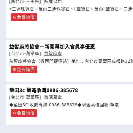
[新北市-三重區]
晧崴公司
<三連珠寶石、反向三連珠寶石、L型寶石、反向L型寶石、二連
免費詢價
益智麻將協會～新開幕加入會員享優惠
[台北市-萬華區]
益智麻雀
益智麻將協會（近西門捷運站）地址：台北市萬華區成都路32
免費詢價
藍田3c 筆電收購0986-385678
[台北市-萬華區]
收購筆電
◆藍田3C 收購專線:0986-385678◆現金高價回收:筆電
免費詢價