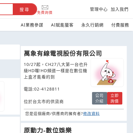
管理中心
加入我們
搜尋
免費詢價
AI業務參謀
AI賦能獵客
永久行銷網
付費服務
萬象有線電視股份有限公司
10/27起，CH27八大第一台也升
級HD囉!HD頻道一樣是在數位機
上盒才能看的到
電話:02-4128811
公司
立即
介紹
詢價
位於台北市的供貨商
您是這個廠商/供應商的擁有者?
修改資料
原動力-數位娛樂