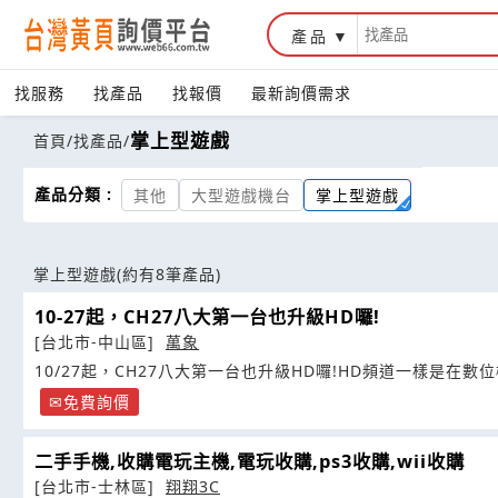
產品
找服務
找產品
找報價
最新詢價需求
掌上型遊戲
首頁
/
找產品
/
產品分類 :
其他
大型遊戲機台
掌上型遊戲
掌上型遊戲
(約有8筆產品)
10-27起，CH27八大第一台也升級HD囉!
[台北市-中山區]
萬象
10/27起，CH27八大第一台也升級HD囉!HD頻道一樣是在
免費詢價
二手手機,收購電玩主機,電玩收購,ps3收購,wii收購
[台北市-士林區]
翔翔3C