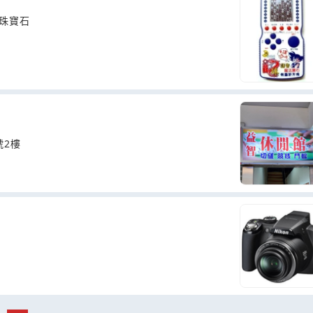
珠寶石
號2樓