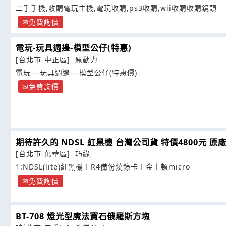
二手手機,收購電玩主機,電玩收購,ps3收購,wii收購收購鏡頭
免費詢價
電玩-玩具週邊-模型公仔(特惠)
[台北市-中正區]
原動力
電玩---玩具週邊---模型公仔(特惠價)
免費詢價
期待許久的 NDSL 紅黑機 台灣公司貨 特價4800元 原
[台北市-萬華區]
巧緣
1:NDSL(lite)紅黑機＋R4備份燒錄卡＋金士頓micro
免費詢價
BT-708 燈光型魔法寶石俄羅斯方塊