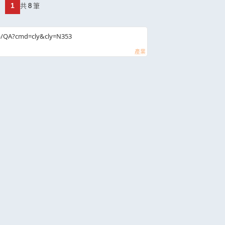
1
共
8
筆
b/QA?cmd=cly&cly=N353