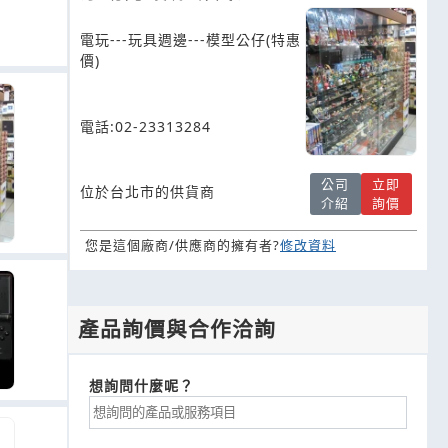
電玩---玩具週邊---模型公仔(特惠
價)
電話:02-23313284
公司
立即
位於台北市的供貨商
介紹
詢價
您是這個廠商/供應商的擁有者?
修改資料
產品詢價與合作洽詢
想詢問什麼呢？