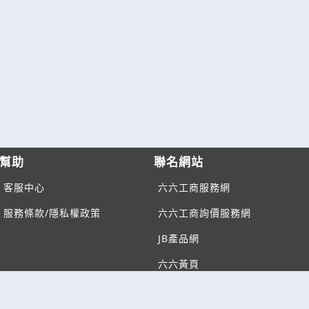
幫助
聯名網站
客服中心
六六工商服務網
服務條款/隱私權政策
六六工商詢價服務網
JB產品網
六六黃頁
台灣黃頁｜求報價