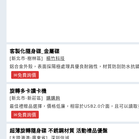
客製化隨身碟_金屬碟
[新北市-樹林區]
楊竹科技
鋁合金外殼，表面採陽極處理具優良耐蝕性，材質防刮防水抗
免費詢價
旋轉多卡讀卡機
[新北市-新莊區]
購購夠
最佳禮贈品選擇，價格低廉，相容於USB2.0介面，且可以讀
免費詢價
超薄旋轉隨身碟 不銹鋼材質 活動禮品優盤
[大陸港澳-廣東省]
深圳信诚