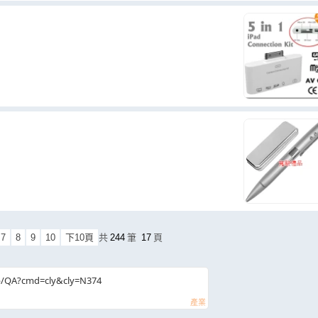
7
8
9
10
下10頁
共
244
筆
17
頁
b/QA?cmd=cly&cly=N374