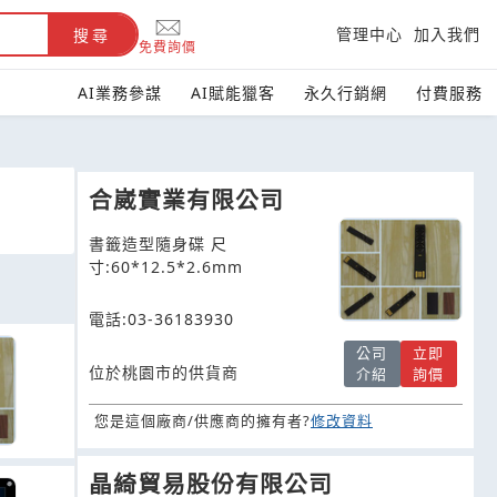
管理中心
加入我們
搜尋
免費詢價
AI業務參謀
AI賦能獵客
永久行銷網
付費服務
合崴實業有限公司
書籤造型隨身碟 尺
寸:60*12.5*2.6mm
電話:03-36183930
公司
立即
位於桃園市的供貨商
介紹
詢價
您是這個廠商/供應商的擁有者?
修改資料
晶綺貿易股份有限公司