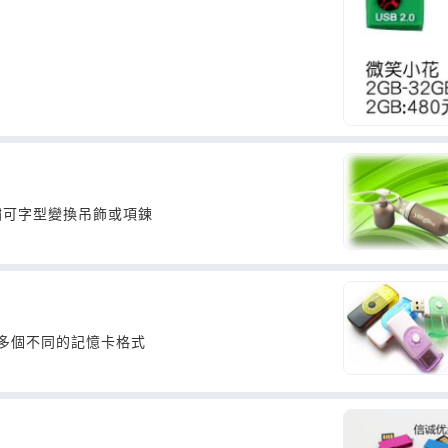
鏽可字型變換吊飾或項鍊
取多個不同的記憶卡格式