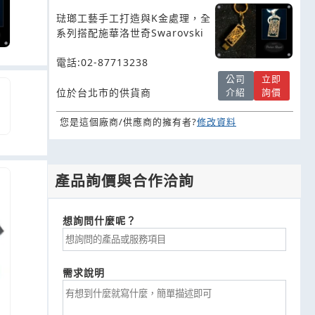
琺瑯工藝手工打造與K金處理，全
系列搭配施華洛世奇Swarovski
電話:02-87713238
公司
立即
介紹
詢價
位於台北市的供貨商
您是這個廠商/供應商的擁有者?
修改資料
產品詢價與合作洽詢
想詢問什麼呢？
需求說明