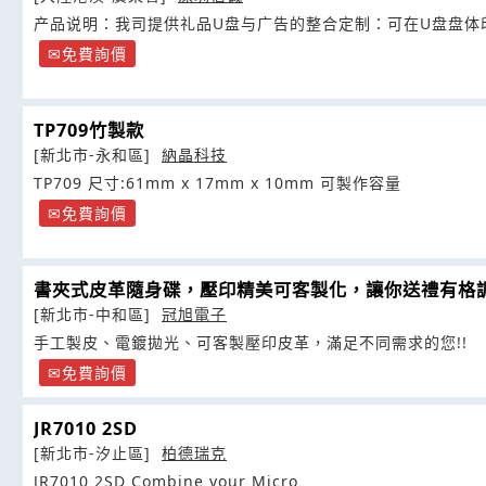
产品说明：我司提供礼品U盘与广告的整合定制：可在U盘盘体印
免費詢價
TP709竹製款
[新北市-永和區]
納晶科技
TP709 尺寸:61mm x 17mm x 10mm 可製作容量
免費詢價
書夾式皮革隨身碟，壓印精美可客製化，讓你送禮有格
[新北市-中和區]
冠旭電子
手工製皮、電鍍拋光、可客製壓印皮革，滿足不同需求的您!!
免費詢價
JR7010 2SD
[新北市-汐止區]
柏德瑞克
JR7010 2SD Combine your Micro