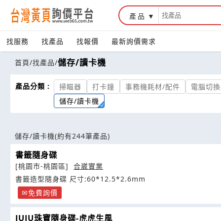
產品
找服務
找產品
找報價
最新詢價需求
儲存/讀卡機
首頁
/
找產品
/
產品分類 :
掃瞄器
打卡鐘
事務機耗材/配件
電腦切換
儲存/讀卡機
儲存/讀卡機
(約有244筆產品)
書籤隨身碟
[桃園市-桃園區]
合崴實業
書籤造型隨身碟 尺寸:60*12.5*2.6mm
免費詢價
JUJU珠寶隨身碟-虎虎生風