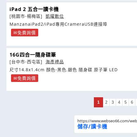
iPad 2 五合一讀卡機
[桃園市-楊梅區]
凱曜數位
ManzanaiPad2/iPad專用CrameraUSB連接埠
免費詢價
16G四合一隨身碟筆
[台中市-西屯區]
海彥禮品
尺寸14.8x1.4cm 顏色-黑色.銀色 隨身碟 原子筆 LED
免費詢價
1
2
3
4
5
6
https://www.webseo66.com/we
儲存/讀卡機