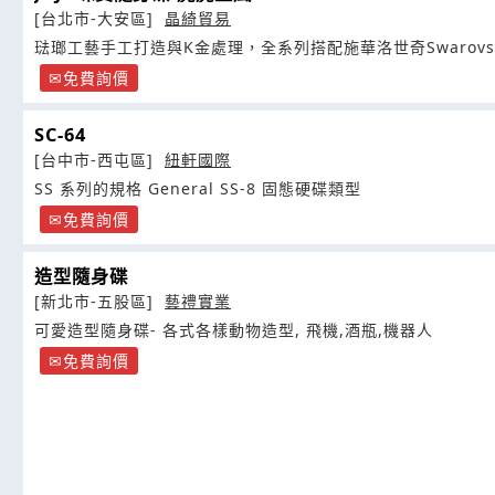
[台北市-大安區]
晶綺貿易
琺瑯工藝手工打造與K金處理，全系列搭配施華洛世奇Swarovsk
免費詢價
SC-64
[台中市-西屯區]
紐軒國際
SS 系列的規格 General SS-8 固態硬碟類型
免費詢價
造型隨身碟
[新北市-五股區]
藝禮實業
可愛造型隨身碟- 各式各樣動物造型, 飛機,酒瓶,機器人
免費詢價