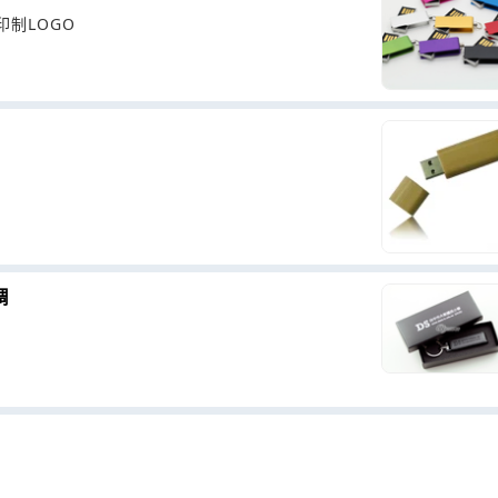
制LOGO
調