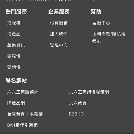
熱門服務
企業服務
幫助
找服務
付費服務
客服中心
找產品
加入我們
服務條款/隱私權
政策
產業資訊
管理中心
要報價
要詢價
聯名網站
六六工商服務網
六六工商詢價服務網
JB產品網
六六黃頁
台灣黃頁｜求報價
B2BKO
BNI夥伴引薦網