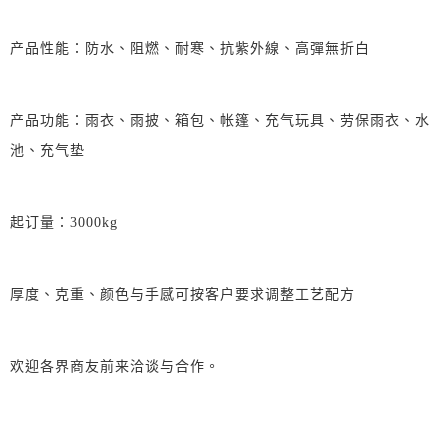
产品性能：防水、阻燃、耐寒、抗紫外線、高彈無折白
产品功能：雨衣、雨披、箱包、帐篷、充气玩具、劳保雨衣、水
池、充气垫
起订量：3000kg
厚度、克重、颜色与手感可按客户要求调整工艺配方
欢迎各界商友前来洽谈与合作。