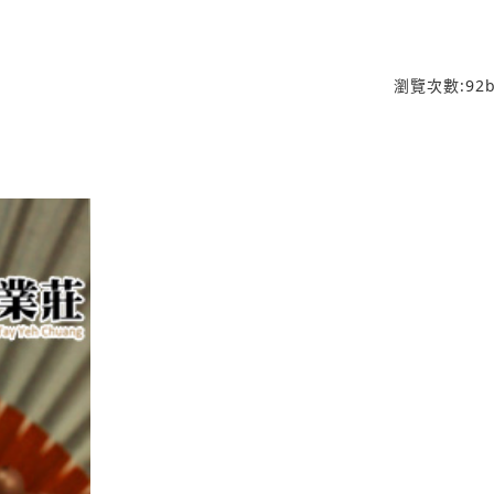
瀏覽次數:
92
b