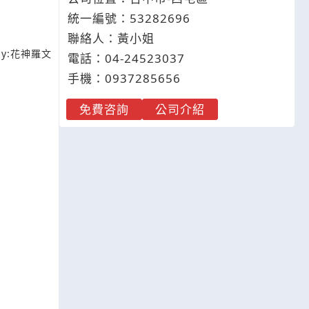
統一編號：53282696
聯絡人：黃小姐
y:
花神羅文
電話：
04-2
4
5
2
3037
手機：
0937
2
8
5
656
免費咨詢
公司介紹