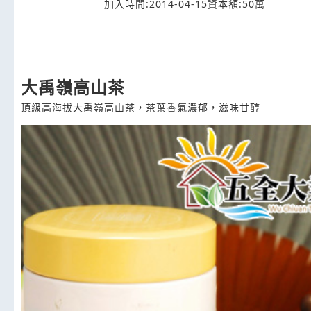
加入時間:2014-04-15
資本額:50萬
大禹嶺高山茶
頂級高海拔大禹嶺高山茶，茶葉香氣濃郁，滋味甘醇