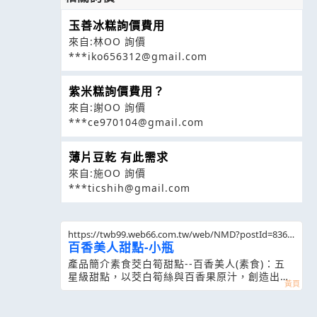
玉善冰糕詢價費用
來自:林OO 詢價
***iko656312@gmail.com
紫米糕詢價費用？
來自:謝OO 詢價
***ce970104@gmail.com
薄片豆乾 有此需求
來自:施OO 詢價
***ticshih@gmail.com
https://twb99.web66.com.tw/web/NMD?postId=8362
89
百香美人甜點-小瓶
產品簡介素食茭白筍甜點--百香美人(素食)：五
星級甜點，以茭白筍絲與百香果原汁，創造出令
人驚豔夏日的甜點聖品。