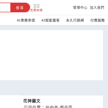
管理中心
加入我們
搜尋
免費詢價
AI業務參謀
AI賦能獵客
永久行銷網
付費服務
花神羅文
公司位置：台中市-西屯區