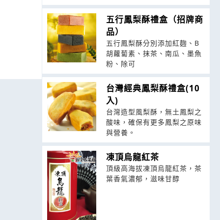
五行鳳梨酥禮盒（招牌商
品）
五行鳳梨酥分別添加紅麴、B
胡蘿蔔素、抹茶、南瓜、墨魚
粉、除可
台灣經典鳳梨酥禮盒(10
入)
台灣造型風梨酥，無土鳳梨之
酸味，確保有更多鳳梨之原味
與營養。
凍頂烏龍紅茶
頂級高海拔凍頂烏龍紅茶，茶
葉香氣濃郁，滋味甘醇