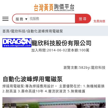
台灣黃頁詢價平台
服務
搜尋
免費詢價
首頁
/
龍欣科技
/
自動化波峰焊用電磁泵
龍欣科技股份有限公司
加入時間:2014-06-02
資本額:100萬
瀏覽次數:
582
by:
龍欣科技
自動化波峰焊用電磁泵
焊接用電磁泵:專為焊接應用設計。 主要優勢在於: 1.無機械磨損
2.耐高溫 3.壽命高達10年 4.層流狀液流 5.無需維護