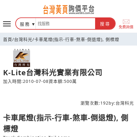
台灣黃頁詢價平台
服務
搜尋
免費詢價
首頁
/
台灣科光
/
卡車尾燈(指示-行車-煞車-倒退燈), 側標燈
K-Lite台灣科光實業有限公司
加入時間:2010-07-08
資本額:500萬
瀏覽次數:
192
by:
台灣科光
卡車尾燈(指示-行車-煞車-倒退燈), 側
標燈