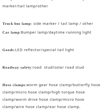
marker/tail lamp/other
side marker / tail lamp / other
Truck bus lamp:
:Bumper lamp/daytime running light
Car lamp
:LED reflector/special tail light
Goods
:road stud/solar road stud
Roadway safety
:worm gear hose clamp/butterfly hose
Hose clamps
clamp/micro hose clamp/high torque hose
clamp/worm drive hose clamp/micro hose
clamp/wire hose clamp/ear hose clamp.