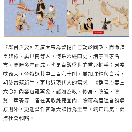
《群書治要》乃唐太宗為警惕自己勤於國政，而命諫
臣魏徵、虞世南等人，博采六經四史、諸子百家名
言，歷時多年而成，也是貞觀盛世的重要推手；因卷
帙龐大，今特選其中三百六十則，並加註釋與白話，
期使古籍新生，更貼近現代人的需求。《群書治要三
六〇》內容包羅萬象，諸如為政、修身、改過、尊
賢、孝養等，皆在其收錄範圍內，除可為管理者領導
原則外，更能當作普羅大眾行為圭臬，端正風氣，促
進社會和諧。