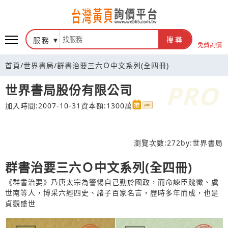
台灣黃頁詢價平台
服務
搜尋
免費詢價
首頁
/
世界書局
/
群書治要三六Ｏ中文系列(全四冊)
世界書局股份有限公司
加入時間:2007-10-31
資本額:1300萬
瀏覽次數:
272
by:
世界書局
群書治要三六Ｏ中文系列(全四冊)
《群書治要》乃唐太宗為警惕自己勤於國政，而命諫臣魏徵、虞
世南等人，博采六經四史、諸子百家名言，歷時多年而成，也是
貞觀盛世