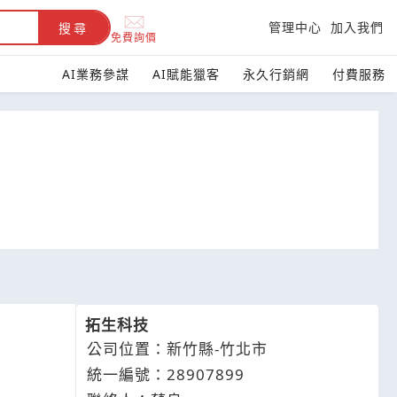
管理中心
加入我們
搜尋
免費詢價
AI業務參謀
AI賦能獵客
永久行銷網
付費服務
拓生科技
公司位置：新竹縣-竹北市
統一編號：28907899