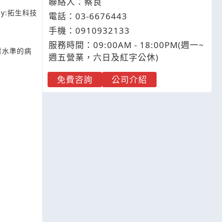
聯絡人：蔡良
y:
拓生科技
電話：
03-6
6
7
6
443
手機：
0910
9
3
2
133
服務時間：09:00AM - 18:00PM(週一~
業水準的病
週五營業，六日及紅字公休)
免費咨詢
公司介紹