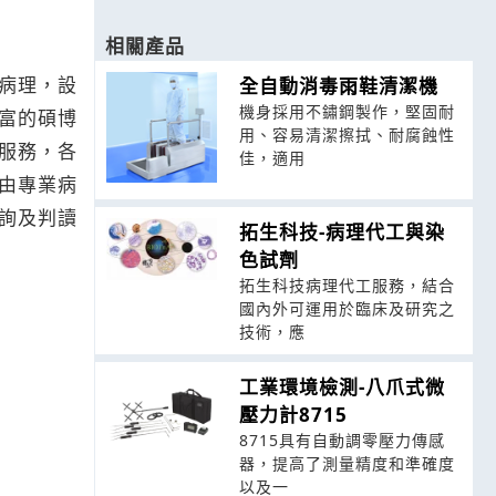
相關產品
病理，設
全自動消毒雨鞋清潔機
機身採用不鏽鋼製作，堅固耐
富的碩博
用、容易清潔擦拭、耐腐蝕性
服務，各
佳，適用
由專業病
詢及判讀
拓生科技-病理代工與染
色試劑
拓生科技病理代工服務，結合
國內外可運用於臨床及研究之
技術，應
工業環境檢測-八爪式微
壓力計8715
8715具有自動調零壓力傳感
器，提高了測量精度和準確度
以及一