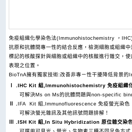
免疫組織化學染色法(Immunohistochemist
抗原和抗體間專一性的結合反應，檢測細胞或組織中是否有目標抗
標記的核酸探針與細胞或組織中的核酸進行雜交，使用
表現之位置。
BioTnA擁有獨家技術:改善非專ㄧ性干擾降低背景的Imm
Ⅰ .IHC Kit 組,Immunohistochemistry 免疫
可解決Ms on Ms的抗體問題與non-specific bin
Ⅱ .
IFA Kit 組,Immunofluorescence 免疫螢光染色
可解決螢光雜訊及其他訊號問題排解！
Ⅲ .ISH Kit 組,In Situ Hybridization 原位雜交染
可選用可見光、螢光、生物素三種不同呈色方式