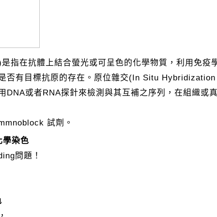
ry ，IHC)是指在抗體上結合螢光或可呈色的化學物質，利用免
原的存在。原位雜交(In Situ Hybridization
DNA或者RNA探針來檢測與其互補之序列，在組織或
noblock 試劑。
組織化學染色
ding問題！
色
，