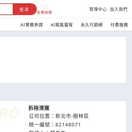
管理中心
加入我們
搜尋
免費詢價
AI業務參謀
AI賦能獵客
永久行銷網
付費服務
拆除清運
公司位置：新北市-樹林區
統一編號：82148071