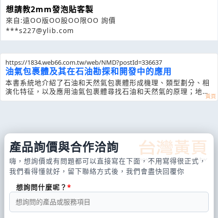
想請教2mm發泡貼客製
來自:遠OO版OO股OO限OO 詢價
***s227@ylib.com
https://1834.web66.com.tw/web/NMD?postId=336637
油氣包裹體及其在石油勘探和開發中的應用
本書系統地介紹了石油和天然氣包裹體形成機理、類型劃分、相
演化特征，以及應用油氣包裹體尋找石油和天然氣的原理；地層
中油氣包
產品詢價與合作洽詢
嗨，想詢價或有問題都可以直接寫在下面，不用寫得很正式，
我們看得懂就好，留下聯絡方式後，我們會盡快回覆你
想詢問什麼呢？