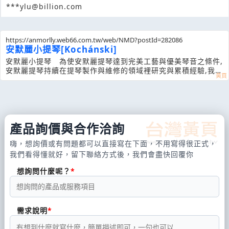
***ylu@billion.com
https://anmorlly.web66.com.tw/web/NMD?postId=282086
安默麗小提琴[Kochánski]
安默麗小提琴 為使安默麗提琴達到完美工藝與優美琴音之條件,
安默麗提琴持續在提琴製作與維修的領域裡研究與累積經驗,我們
以歐洲進口提琴原料-雲杉與楓木,結合優質琴漆原料調配酒精性
琴漆與油性琴漆並
產品詢價與合作洽詢
嗨，想詢價或有問題都可以直接寫在下面，不用寫得很正式，
我們看得懂就好，留下聯絡方式後，我們會盡快回覆你
想詢問什麼呢？
需求說明