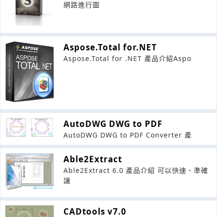
網路進行圖
Aspose.Total for.NET
Aspose.Total for .NET 產品介紹Aspo
AutoDWG DWG to PDF
AutoDWG DWG to PDF Converter 產
Able2Extract
Able2Extract 6.0 產品介紹 可以快速、準確
讓
CADtools v7.0