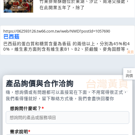
竹東排骨酥麵位於東湖、汐止、南港交接處，
在此開業五年了，除了
https://062593126.tw66.com.tw/web/NMD?postId=1057690
巴西菇
巴西菇的蛋白質和糖質含量為香菇 的兩倍以上，分別為45%和4
0%，維生素方面則含有維生素B1、B2、菸鹼酸、麥角固醇等。
詢價
產品詢價與合作洽詢
嗨，想詢價或有問題都可以直接寫在下面，不用寫得很正式，
我們看得懂就好，留下聯絡方式後，我們會盡快回覆你
想詢問什麼呢？
需求說明