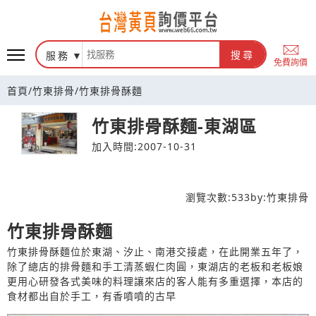
台灣黃頁詢價平台
服務
搜尋
免費詢價
首頁
/
竹東排骨
/
竹東排骨酥麵
竹東排骨酥麵-東湖區
加入時間:2007-10-31
瀏覽次數:
533
by:
竹東排骨
竹東排骨酥麵
竹東排骨酥麵位於東湖、汐止、南港交接處，在此開業五年了，
除了總店的排骨麵和手工清蒸蝦仁肉圓，東湖店的老板和老板娘
更用心研發各式美味的料理讓來店的客人能有多重選擇，本店的
食材都出自於手工，有香噴噴的古早