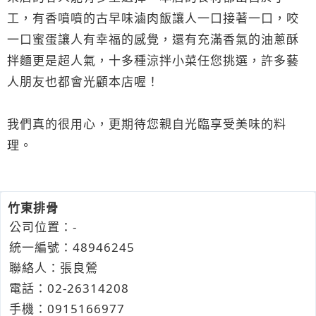
工，有香噴噴的古早味滷肉飯讓人一口接著一口，咬
一口蜜蛋讓人有幸福的感覺，還有充滿香氣的油蔥酥
拌麵更是超人氣，十多種涼拌小菜任您挑選，許多藝
人朋友也都會光顧本店喔！
我們真的很用心，更期待您親自光臨享受美味的料
理。
竹東排骨
公司位置：-
統一編號：48946245
聯絡人：張良鶯
電話：
02-2
6
3
1
4208
手機：
0915
1
6
6
977