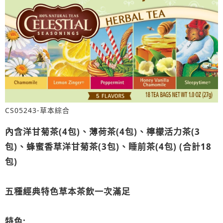
CS05243-草本綜合
內含洋甘菊茶
(4
包
)
、薄荷茶
(4
包
)
、檸檬活力茶
(3
包
)
、蜂蜜香草洋甘菊茶
(3
包
)
、睡前茶
(4
包
) (
合計
18
包
)
五種經典特色草本茶飲一次滿足
特色
: