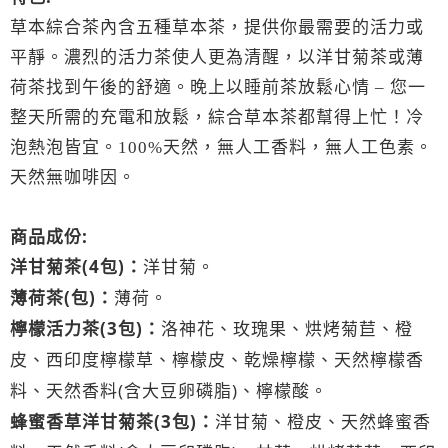
草本綜合茶內含五種草本茶，提供你最需要的活力或
平靜。濃烈的活力茶使人更為清醒，以洋甘菊茶或薄
荷茶找到午後的舒適。晚上以睡前茶放鬆心情
您一
–
整天所需的充電和放鬆，綜合草本茶都幫得上忙！冷
泡熱泡皆宜。
天然，無人工香料，無人工色素。
100%
天然無咖啡因。
商品成份
:
洋甘菊茶
(4
)
：
包
洋甘菊。
薄荷茶
(
)
：
包
薄荷。
檸檬活力茶
(3
)
：
包
洛神花、玫瑰果、烘烤菊苣、橙
皮、西印度檸檬草、檸檬皮、乾燥檸檬、天然檸檬香
(
)
料、天然香料
含大豆卵磷脂
、檸檬酸
。
蜂蜜香草洋甘菊茶
(3
)
：
包
洋甘菊、橙皮、天然蜂蜜香