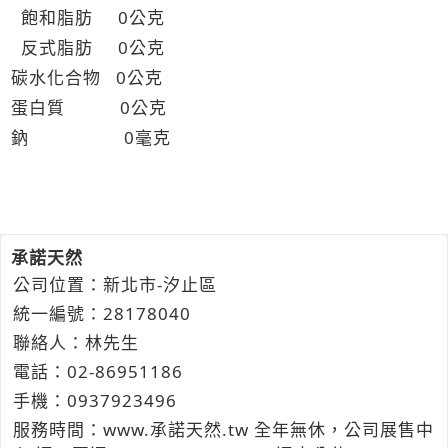
飽和脂肪 0公克
反式脂肪 0公克
碳水化合物 0公克
蛋白質 0公克
鈉 0毫克
承諾天然
公司位置：新北市-汐止區
統一編號：28178040
聯絡人：林先生
電話：
02-8
6
9
5
1186
手機：
0937
9
2
3
496
服務時間：www.承諾天然.tw 全年無休，公司展售中