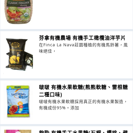
芬拿有機農場 有機手工橄欖油洋芋片
在Finca La Nava莊園種植的有機馬鈴薯，風
味絕佳，
啵啵 有機水果軟糖(熊熊軟糖、雷根糖
二種口味)
啵啵有機水果軟糖採用真正的有機水果製造，
有機成份95%。添加
夠勁 有機手工水果糖(石榴、櫻桃、蘋