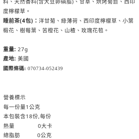
(
)
料、天然香料
含大豆卵磷脂
、甘草、烘烤菊苣、西印
度檸檬草
。
睡前茶
(4
)
：
包
洋甘菊、綠薄荷、西印度檸檬草、小葉
椴花、樹莓葉、苦橙花、山楂、玫瑰花苞
。
重量
:
27g
產地
:
美國
國際條碼
:
070734-052439
營養標示
每一份量1公克
本包裝含18份,每份
熱量 0大卡
總脂肪 0公克