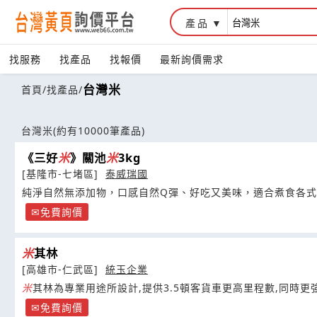
產品
找服務
找產品
找報價
最新詢價需求
台灣米
首頁
/
找產品
/
台灣米
(約有10000筆產品)
《三好
米
》關池
米
3kg
[基隆市-七堵區]
泰威瑞國
純淨自然無添加物，口感自然Q彈、好吃又美味，適合煮食各式
免費詢價
米
其林
[高雄市-仁武區]
統玉企業
米
其林為專業用途所設計,提供3.5頓客貨車更高里程數,同時更
免費詢價