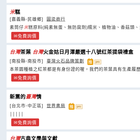
米
糕
[嘉義縣-民雄鄉]
圓梁商行
素筒仔
米
糕原料(純素無蛋、無防腐劑)糯米、植物油、香菇頭
醬油
免費詢價
台灣
茶葉
台灣
火金姑日月潭嚴選十八號红茶提袋禮盒
[南投縣-南投市]
臺灣火石品牌策劃
本茶園種植之紅茶都是有身份證的喔，我們的茶葉具有生產履
免費詢價
新黨的
臺灣
情
[台北市-中正區]
世界書局
|||||
免費詢價
台灣
古典文學與文獻