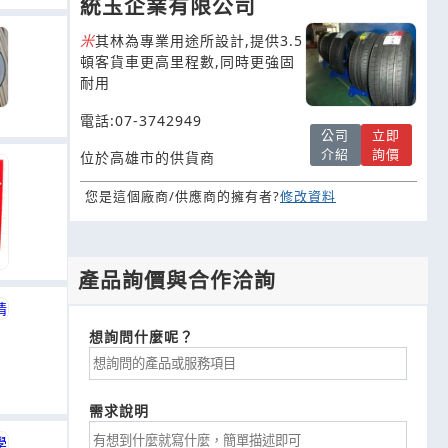
統玉企業有限公司
米
其林為專業用途所設計,提供3.5
頓客貨車更高里程數,同時更強固
耐用
電話:07-3742949
公司
立即
介紹
詢價
位於高雄市的供貨商
您是這個廠商/供應商的擁有者?
修改資料
產品詢價與合作洽詢
想詢問什麼呢？
需求說明