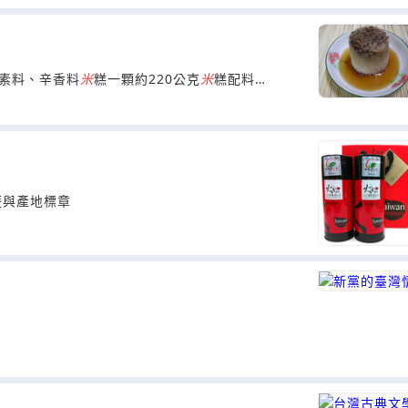
、素料、辛香料
米
糕一顆約220公克
米
糕配料：
歷與產地標章