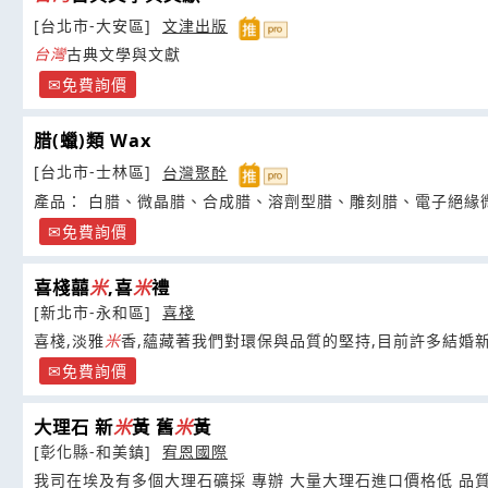
[台北市-大安區]
文津出版
台灣
古典文學與文獻
免費詢價
腊(蠟)類 Wax
[台北市-士林區]
台灣聚酫
產品： 白腊、微晶腊、合成腊、溶劑型腊、雕刻腊、電子絕緣
免費詢價
喜棧囍
米
,喜
米
禮
[新北市-永和區]
喜棧
喜棧,淡雅
米
香,蘊藏著我們對環保與品質的堅持,目前許多結婚
特別為新人客製化打造的服務
免費詢價
大理石 新
米
黃 舊
米
黃
[彰化縣-和美鎮]
宥恩國際
我司在埃及有多個大理石礦採 專辦 大量大理石進口價格低 品