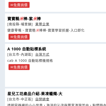
免費詢價
寶寶糙
米
棒-紫
米
棒
[南投縣-埔里鎮]
果豐企業
健康零嘴、寶寶糙
米
棒棒-寶寶學習抓握-入口即化
免費詢價
A 1000 自動貼標系統
[台北市-內湖區]
台灣方式
cab A 1000 自動貼標機規格
免費詢價
星兒工坊產品介紹-果凍蠟燭-大
[台北市-中正區]
自閉總會
透明容器裡的小小世界，海洋的沁涼與豐富湧現其中，點燃時