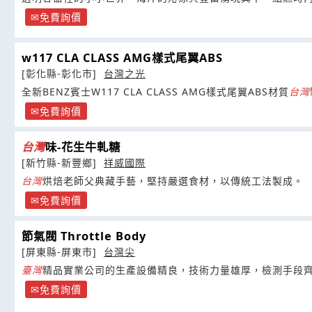
免費詢價
w117 CLA CLASS AMG樣式尾翼ABS
[彰化縣-彰化市]
台灣之光
全新BENZ賓士W117 CLA CLASS AMG樣式尾翼ABS材質
台灣
免費詢價
台灣
味-花生牛軋糖
[新竹縣-新豐鄉]
祥威國際
台灣
烘焙老師父典藏手藝，堅持嚴選食材，以傳統工法製成。
免費詢價
節氣閥 Throttle Body
[屏東縣-屏東市]
台灣尖
臺灣
免費詢價