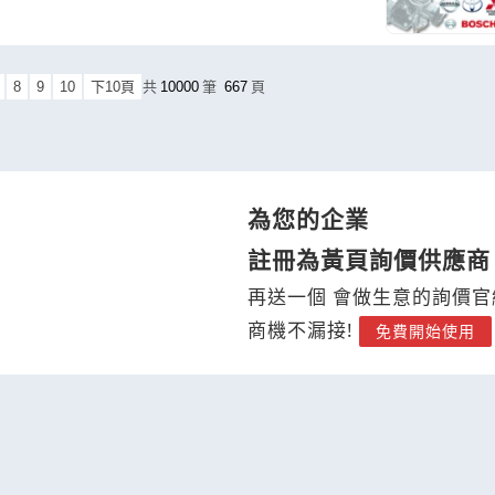
8
9
10
下10頁
共
10000
筆
667
頁
為您的企業
註冊為黃頁詢價供應商
再送一個 會做生意的詢價官
商機不漏接!
免費開始使用