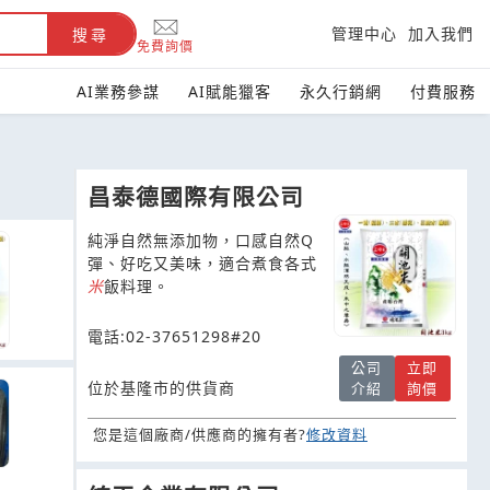
管理中心
加入我們
搜尋
免費詢價
AI業務參謀
AI賦能獵客
永久行銷網
付費服務
昌泰德國際有限公司
純淨自然無添加物，口感自然Q
彈、好吃又美味，適合煮食各式
米
飯料理。
電話:02-37651298#20
公司
立即
位於基隆市的供貨商
介紹
詢價
您是這個廠商/供應商的擁有者?
修改資料