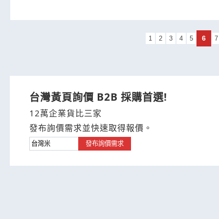
6
1
2
3
4
5
7
台灣黃頁詢價 B2B 採購首選!
12萬企業貨比三家
發布詢價需求並快速取得報價。
發布詢價需求