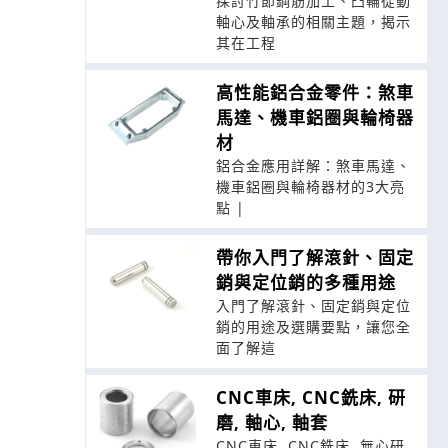
探討竹節鋼筋加工、凸輪從動
軸心及軸承的相關主題，揭示
其在工程
高性能鋁合金零件：煞車
馬達、機車鋁圈與輪椅器
材
鋁合金應用詳解：煞車馬達、
機車鋁圈與輪椅器材的3大亮
點 |
帶你入門了解滾針、固定
銷與定位銷的多種用途
入門了解滾針、固定銷與定位
銷的用途及選購要點，讓您全
面了解這
CNC車床, CNC銑床, 研
磨, 軸心, 軸套
CNC車床, CNC銑床, 無心研