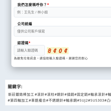
我們怎麼稱呼你？
公司統編
認證碼
為避免垃圾訊息，請協助輸入驗證碼，謝謝您的耐心
關鍵字:
新莊鍍鉻棒加工
#滾針
#滾柱
#鋼針
#插銷
#固定銷
#軸承滾針
#
#第四軸加工
#車銑複合
#不銹鋼針
#軸承鋼
#SUJ2
#SUS303
#