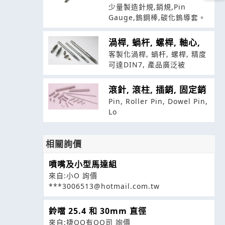
少量製造針規,銷規,Pin
Gauge,鎢鋼棒,碳化鎢導套。
渦桿, 蝸杆, 螺桿, 軸心,
客製化渦桿, 蝸杆, 螺桿, 精度
可達DIN7, 產品廣泛被
滾針, 滾柱, 插銷, 固定銷
Pin, Roller Pin, Dowel Pin,
Lo
相關詢價
噴嘴及小型馬達組
來自:小O 詢價
***3006513@hotmail.com.tw
鈴噹 25.4 和 30mm 直徑
來自:捷OO有OO司 詢價