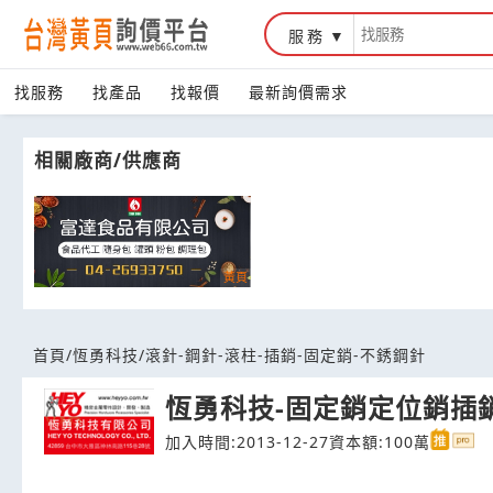
服務
台灣黃頁詢價平台
找服務
找產品
找報價
最新詢價需求
相關廠商/供應商
首頁
/
恆勇科技
/
滾針-鋼針-滾柱-插銷-固定銷-不銹鋼針
恆勇科技-固定銷定位銷插
加入時間:2013-12-27
資本額:100萬