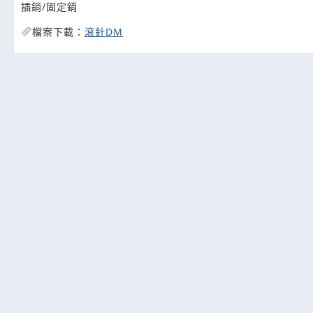
插銷/固定銷
檔案下載：
滾針DM