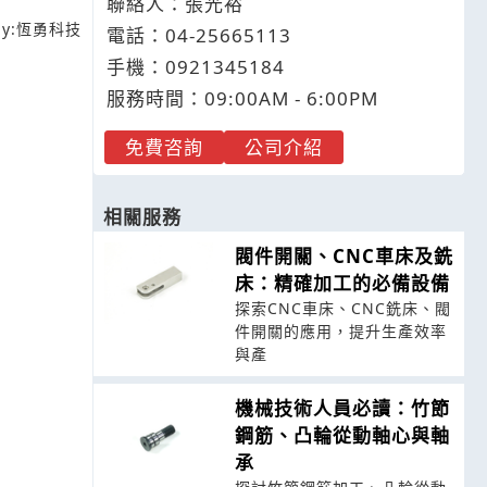
聯絡人：張光裕
y:
恆勇科技
電話：
04-2
5
6
6
5113
手機：
0921
3
4
5
184
服務時間：09:00AM - 6:00PM
免費咨詢
公司介紹
相關服務
閥件開關、CNC車床及銑
床：精確加工的必備設備
探索CNC車床、CNC銑床、閥
件開關的應用，提升生產效率
與產
機械技術人員必讀：竹節
鋼筋、凸輪從動軸心與軸
承