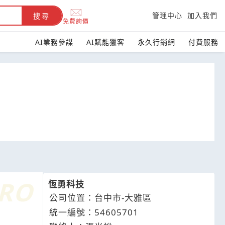
管理中心
加入我們
搜尋
免費詢價
AI業務參謀
AI賦能獵客
永久行銷網
付費服務
恆勇科技
公司位置：台中市-大雅區
統一編號：54605701