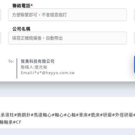
聯絡電話
公司名稱
To:
恆勇科技有限公司
聯絡人:張光裕
Email:i*o*@heyyo.com.tw
軸承滾柱
#鎢鋼針
#馬達軸心
#軸心
#心軸
#車床
#銑床
#研磨
#外徑研磨
凸輪軸承
#CF