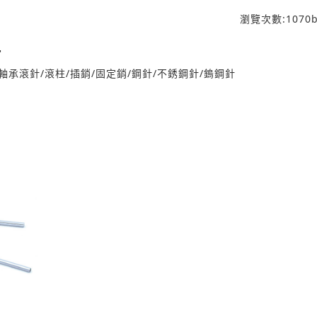
瀏覽次數:
1070
b
針
質: 軸承滾針/滾柱/插銷/固定銷/鋼針/不銹鋼針/鎢鋼針