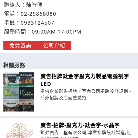
聯絡人：陳智強
電話：
02-2
5
8
6
8080
手機：
0933
1
2
4
507
服務時間：09:00AM-17:00PM
免費咨詢
公司介紹
相關服務
廣告招牌鈦金字壓克力製品電腦割字
LED
提供企業形象招牌、室內公司招牌設計規劃、
戶外招牌及店面整體招
廣告-招牌-壓克力-鈦金字-水晶字
鉅昇廣告工程有限公司,專業招牌設計製造,無