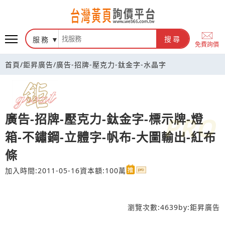
台灣黃頁詢價平台
服務
搜尋
免費詢價
首頁
/
鉅昇廣告
/
廣告-招牌-壓克力-鈦金字-水晶字
廣告-招牌-壓克力-鈦金字-標示牌-燈
箱-不鏽鋼-立體字-帆布-大圖輸出-紅布
條
加入時間:2011-05-16
資本額:100萬
瀏覽次數:
4639
by:
鉅昇廣告