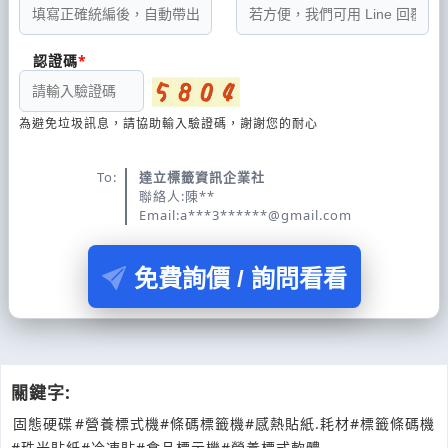
認證碼
為避免垃圾訊息，請協助輸入驗證碼，謝謝您的耐心
To:
達立標籤資訊企業社
聯絡人:陳**
Email:a***3******@gmail.com
免費詢價 / 詢問看看
關鍵字:
固態硬碟
#營養標式機
#條碼標籤機
#感熱貼紙.耗材
#標籤條碼機
#珠光貼紙
#冷凍貼
#食品標示機
#營養標式軟體