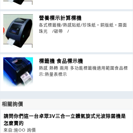
營養標示計算標機
各式標籤機/熱感貼紙/珍珠紙。銅版紙。霧面
珠光 /碳帶 /
標籤機 食品標示機
熱感 熱轉 兩用 多功能標籤機適用範圍食品標
示:熱量表標示
相關詢價
請問你們這一台卓眾3V三合一立體氣旋式光波除菌機是
怎麼賣的
來自:施OO 詢價